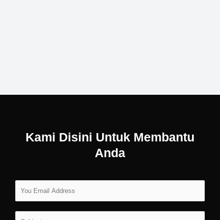
Kami Disini Untuk Membantu
Anda
E
m
a
S
i