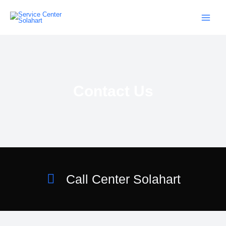
Lewati
ke
konten
Contact Us
Call Center Solahart