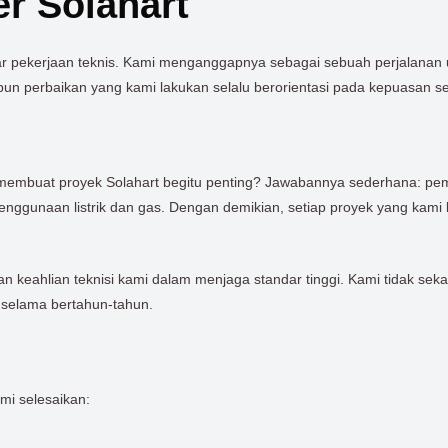
er Solahart
adar pekerjaan teknis. Kami menganggapnya sebagai sebuah perjalana
pun perbaikan yang kami lakukan selalu berorientasi pada kepuasan se
membuat proyek Solahart begitu penting? Jawabannya sederhana: pema
penggunaan listrik dan gas. Dengan demikian, setiap proyek yang kam
kan keahlian teknisi kami dalam menjaga standar tinggi. Kami tidak s
selama bertahun-tahun.
ami selesaikan: