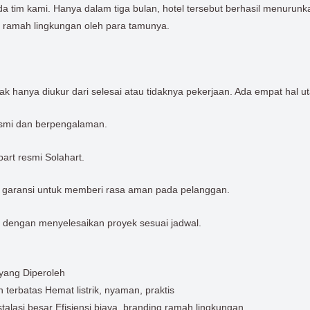
m kami. Hanya dalam tiga bulan, hotel tersebut berhasil menurunkan bi
i ramah lingkungan oleh para tamunya.
k hanya diukur dari selesai atau tidaknya pekerjaan. Ada empat hal u
resmi dan berpengalaman.
rt resmi Solahart.
an garansi untuk memberi rasa aman pada pelanggan.
 dengan menyelesaikan proyek sesuai jadwal.
yang Diperoleh
erbatas Hemat listrik, nyaman, praktis
talasi besar Efisiensi biaya, branding ramah lingkungan