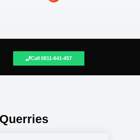
Call 0811-641-457
 Querries