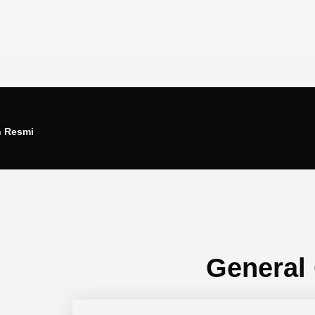
n Resmi
General