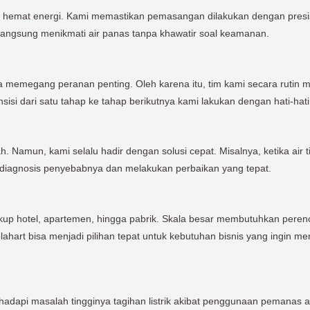
ih hemat energi. Kami memastikan pemasangan dilakukan dengan presisi,
a langsung menikmati air panas tanpa khawatir soal keamanan.
a memegang peranan penting. Oleh karena itu, tim kami secara ruti
ansisi dari satu tahap ke tahap berikutnya kami lakukan dengan hati-hat
. Namun, kami selalu hadir dengan solusi cepat. Misalnya, ketika air t
endiagnosis penyebabnya dan melakukan perbaikan yang tepat.
up hotel, apartemen, hingga pabrik. Skala besar membutuhkan perenc
art bisa menjadi pilihan tepat untuk kebutuhan bisnis yang ingin m
adapi masalah tingginya tagihan listrik akibat penggunaan pemanas ai