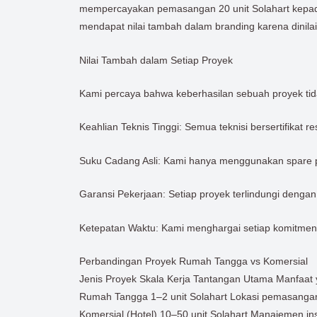
mempercayakan pemasangan 20 unit Solahart kepada ti
mendapat nilai tambah dalam branding karena dinila
Nilai Tambah dalam Setiap Proyek
Kami percaya bahwa keberhasilan sebuah proyek tida
Keahlian Teknis Tinggi: Semua teknisi bersertifikat 
Suku Cadang Asli: Kami hanya menggunakan spare pa
Garansi Pekerjaan: Setiap proyek terlindungi deng
Ketepatan Waktu: Kami menghargai setiap komitmen
Perbandingan Proyek Rumah Tangga vs Komersial
Jenis Proyek Skala Kerja Tantangan Utama Manfaat 
Rumah Tangga 1–2 unit Solahart Lokasi pemasangan t
Komersial (Hotel) 10–50 unit Solahart Manajemen ins