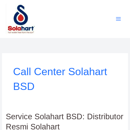
Lewati
ke
konten
Call Center Solahart
BSD
Service
Service Solahart BSD: Distributor
Solahart
Resmi Solahart
BSD: