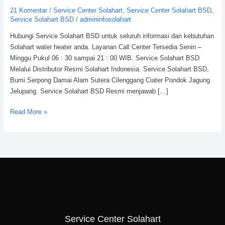
Distributor
21 Komentar
/
Service Center Solahart
,
Service Center Solahart BSD
,
Resmi
Service Solahart BSD
/
admininfosolahart
Solahart
Hubungi Service Solahart BSD untuk seluruh informasi dan kebutuhan
Solahart water heater anda. Layanan Call Center Tersedia Senin –
Minggu Pukul 06 : 30 sampai 21 : 00 WIB. Service Solahart BSD
Melalui Distributor Resmi Solahart Indonesia. Service Solahart BSD,
Bumi Serpong Damai Alam Sutera Cilenggang Ciater Pondok Jagung
Jelupang. Service Solahart BSD Resmi menjawab […]
Read More »
Service Center Solahart