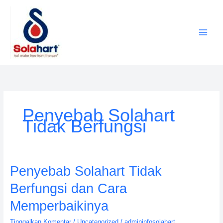
Lewati
ke
konten
Penyebab Solahart
Tidak Berfungsi
Penyebab
Penyebab Solahart Tidak
Solahart
Berfungsi dan Cara
Tidak
Berfungsi
Memperbaikinya
dan
Tinggalkan Komentar
/
Uncategorized
/
admininfosolahart
Cara