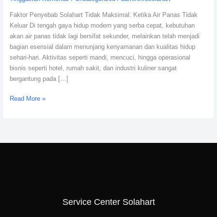
Memperbaikinya
Faktor Penyebab Solahart Tidak Maksimal: Ketika Air Panas Tidak
Keluar Di tengah gaya hidup modern yang serba cepat, kebutuhan
akan air panas tidak lagi bersifat sekunder, melainkan telah menjadi
bagian esensial dalam menunjang kenyamanan dan kualitas hidup
sehari-hari. Aktivitas seperti mandi, mencuci, hingga operasional
bisnis seperti hotel, rumah sakit, dan industri kuliner sangat
bergantung pada […]
Read More »
Service Center Solahart