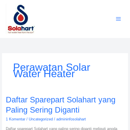
Lewati
ke
konten
Perawatan Solar
Water Heater
Daftar
Daftar Sparepart Solahart yang
Sparepart
Paling Sering Diganti
Solahart
yang
1 Komentar
/
Uncategorized
/
admininfosolahart
Paling
Daftar sparepart Solahart yang paling sering diganti meliputi anoda
Sering