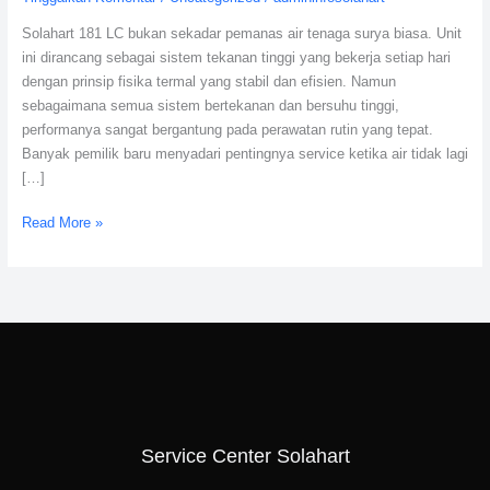
Lengkap
Solahart 181 LC bukan sekadar pemanas air tenaga surya biasa. Unit
Menjaga
ini dirancang sebagai sistem tekanan tinggi yang bekerja setiap hari
Air
dengan prinsip fisika termal yang stabil dan efisien. Namun
Panas
sebagaimana semua sistem bertekanan dan bersuhu tinggi,
Maksimal
performanya sangat bergantung pada perawatan rutin yang tepat.
Banyak pemilik baru menyadari pentingnya service ketika air tidak lagi
[…]
Read More »
Service Center Solahart