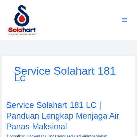
Lewati
ke
konten
Service Solahart 181
Lc
Service
Service Solahart 181 LC |
Solahart
Panduan Lengkap Menjaga Air
181
LC
Panas Maksimal
|
Tinggalkan Komentar
/
Uncategorized
/
admininfosolahart
Panduan