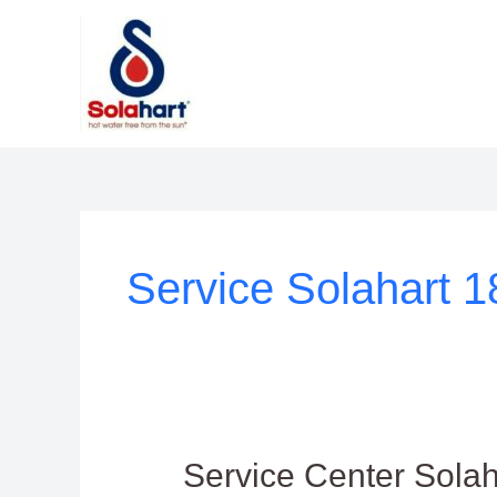
Lewati
ke
konten
Service Solahart 
Service
Service Center Sola
Center