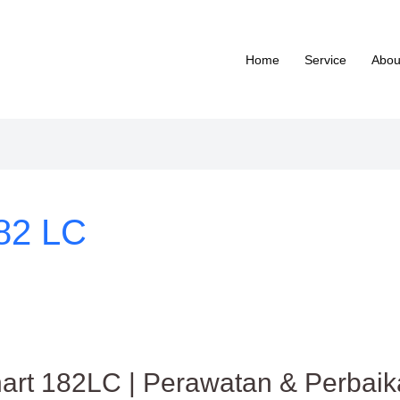
Home
Service
Abou
182 LC
hart 182LC | Perawatan & Perbaik