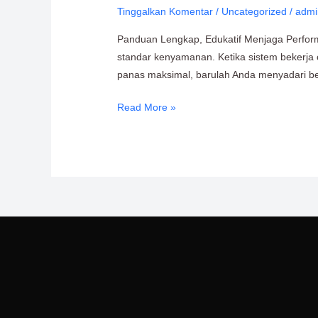
Tinggalkan Komentar
/
Uncategorized
/
admi
Solahart
182LC
Panduan Lengkap, Edukatif Menjaga Perform
|
standar kenyamanan. Ketika sistem bekerja o
Perawatan
panas maksimal, barulah Anda menyadari bet
&
Perbaikan
Read More »
Berkualitas