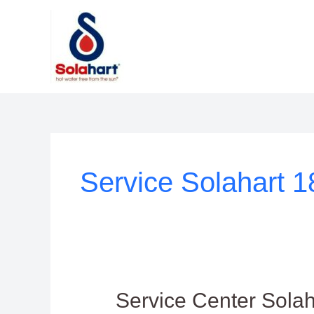
Lewati
ke
konten
Service Solahart 
Service
Service Center Sola
Center