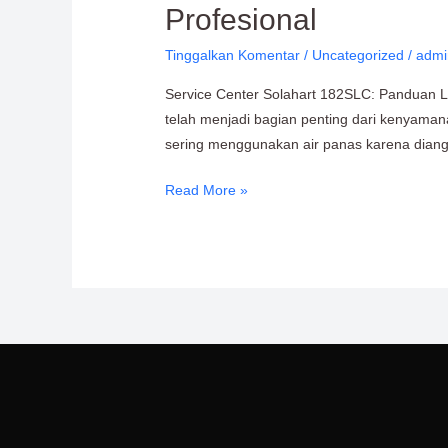
Profesional
Solahart
182SLC:
Tinggalkan Komentar
/
Uncategorized
/
admi
Pilar
Service Center Solahart 182SLC: Panduan 
Perawatan
telah menjadi bagian penting dari kenyamana
Water
sering menggunakan air panas karena diang
Heater
Profesional
Read More »