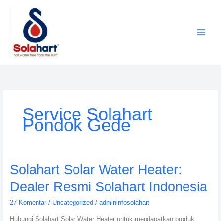
Lewati
ke
konten
Service Solahart
Pondok Gede
Solahart
Solahart Solar Water Heater:
Solar
Dealer Resmi Solahart Indonesia
Water
Heater:
27 Komentar
/
Uncategorized
/
admininfosolahart
Dealer
Hubungi Solahart Solar Water Heater untuk mendapatkan produk
Resmi