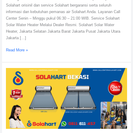
Solahart orisinil dan service Solahart bergaransi serta seluruh
Solahart
informasi dan kebutuhan pemanas air Solahart Anda. Layanan Call
Indonesia
Center Senin – Minggu pukul 06:30 – 21:00 WIB. Service Solahart
Solar Water Heater Melalui Dealer Resmi. Solahart Solar Water
Heater, Jakarta Selatan Jakarta Barat Jakarta Pusat Jakarta Utara
Jakarta […]
Read More »
Service
Solahart
Bekasi:
Distributor
resmi
Solahart
Indonesia