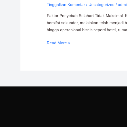
Tinggalkan Komentar
/
Uncategorized
/
admi
Tidak
Berfungsi
Faktor Penyebab Solahart Tidak Maksimal: K
dan
bersifat sekunder, melainkan telah menjadi 
Cara
hingga operasional bisnis seperti hotel, rum
Memperbaikinya
Read More »