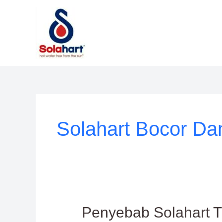
Lewati
ke
konten
Solahart Bocor Da
Penyebab
Penyebab Solahart T
Solahart