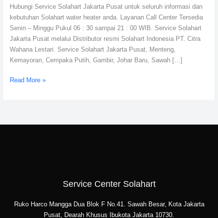
Hubungi Service Solahart Jakarta Pusat untuk seluruh informasi dan
Wahana
kebutuhan Solahart water heater anda. Layanan Call Center Tersedia
Lestari
Senin – Minggu Pukul 06 : 30 sampai 21 : 00 WIB. Service Solahart
Jakarta Pusat melalui Distributor resmi Solahart Indonesia PT. Citra
Wahana Lestari. Service Solahart Jakarta Pusat, Menteng,
Kemayoran, Cempaka Putih, Gambir, Johar Baru, Sawah […]
Read More »
Service Center Solahart
Ruko Harco Mangga Dua Blok F No.41. Sawah Besar, Kota Jakarta
Pusat, Dearah Khusus Ibukota Jakarta 10730.