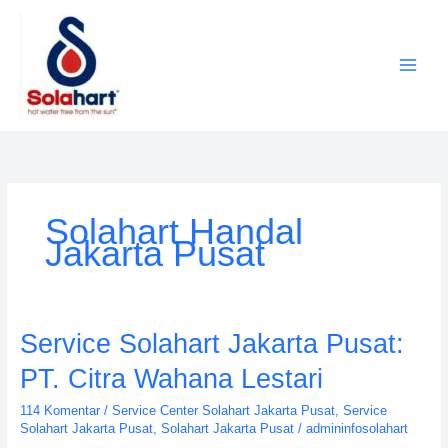
Lewati
ke
konten
Solahart Handal
Jakarta Pusat
Service
Service Solahart Jakarta Pusat:
Solahart
PT. Citra Wahana Lestari
Jakarta
Pusat:
114 Komentar
/
Service Center Solahart Jakarta Pusat
,
Service
PT.
Solahart Jakarta Pusat
,
Solahart Jakarta Pusat
/
admininfosolahart
Citra