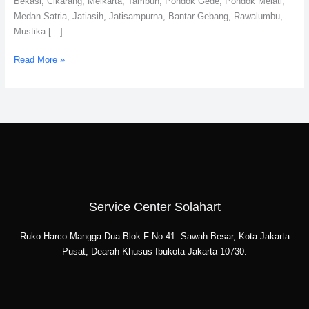
Bekasi, Cikarang, Meikarta, Tambun, Pondok Gede, Pondok Melati,
Medan Satria, Jatiasih, Jatisampurna, Bantar Gebang, Rawalumbu,
Mustika […]
Read More »
Service Center Solahart
Ruko Harco Mangga Dua Blok F No.41. Sawah Besar, Kota Jakarta
Pusat, Dearah Khusus Ibukota Jakarta 10730.