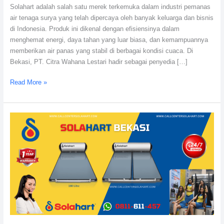
Solahart adalah salah satu merek terkemuka dalam industri pemanas
Water
air tenaga surya yang telah dipercaya oleh banyak keluarga dan bisnis
Heater
di Indonesia. Produk ini dikenal dengan efisiensinya dalam
menghemat energi, daya tahan yang luar biasa, dan kemampuannya
memberikan air panas yang stabil di berbagai kondisi cuaca. Di
Bekasi, PT. Citra Wahana Lestari hadir sebagai penyedia […]
Read More »
Service
Solahart
Bekasi:
Distributor
resmi
Solahart
Indonesia