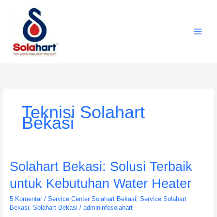
Lewati
ke
konten
Teknisi Solahart
Bekasi
Solahart
Solahart Bekasi: Solusi Terbaik
Bekasi:
untuk Kebutuhan Water Heater
Solusi
Terbaik
5 Komentar
/
Service Center Solahart Bekasi
,
Service Solahart
untuk
Bekasi
,
Solahart Bekasi
/
admininfosolahart
Kebutuhan