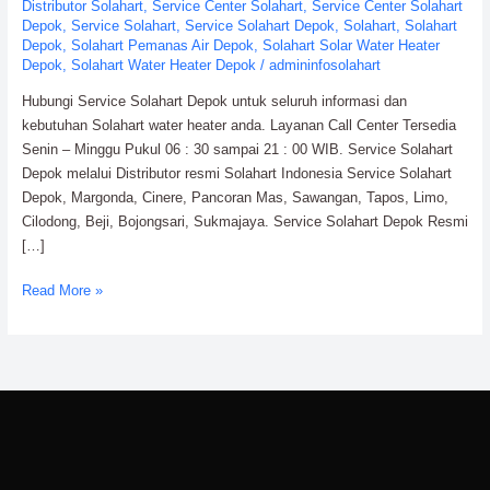
Wahana
Distributor Solahart
,
Service Center Solahart
,
Service Center Solahart
Depok
,
Service Solahart
,
Service Solahart Depok
,
Solahart
,
Solahart
Lestari
Depok
,
Solahart Pemanas Air Depok
,
Solahart Solar Water Heater
Depok
,
Solahart Water Heater Depok
/
admininfosolahart
Hubungi Service Solahart Depok untuk seluruh informasi dan
kebutuhan Solahart water heater anda. Layanan Call Center Tersedia
Senin – Minggu Pukul 06 : 30 sampai 21 : 00 WIB. Service Solahart
Depok melalui Distributor resmi Solahart Indonesia Service Solahart
Depok, Margonda, Cinere, Pancoran Mas, Sawangan, Tapos, Limo,
Cilodong, Beji, Bojongsari, Sukmajaya. Service Solahart Depok Resmi
[…]
Read More »