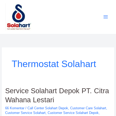
Lewati
ke
konten
Thermostat Solahart
Service
Service Solahart Depok PT. Citra
Solahart
Wahana Lestari
Depok
PT.
66 Komentar
/
Call Center Solahart Depok
,
Customer Care Solahart
,
Citra
Customer Service Solahart
,
Customer Service Solahart Depok
,