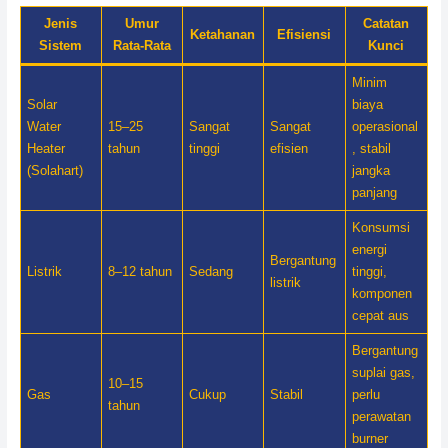
Jenis
Umur
Catatan
Ketahanan
Efisiensi
Sistem
Rata-Rata
Kunci
Minim
Solar
biaya
Water
15–25
Sangat
Sangat
operasional
Heater
tahun
tinggi
efisien
, stabil
(Solahart)
jangka
panjang
Konsumsi
energi
Bergantung
Listrik
8–12 tahun
Sedang
tinggi,
listrik
komponen
cepat aus
Bergantung
suplai gas,
10–15
Gas
Cukup
Stabil
perlu
tahun
perawatan
burner