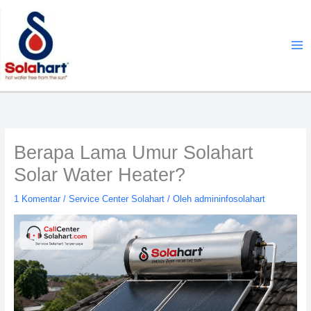
Lewati
ke
konten
Berapa Lama Umur Solahart
Solar Water Heater?
1 Komentar
/
Service Center Solahart
/ Oleh
admininfosolahart