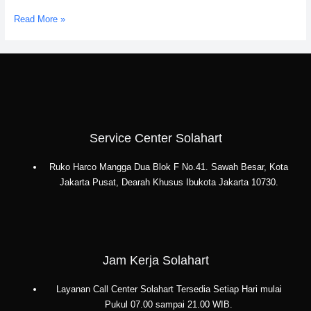
Service
Read More »
Center
Solahart
Karawaci
0811-
611-
457
Service Center Solahart
Ruko Harco Mangga Dua Blok F No.41. Sawah Besar, Kota
Jakarta Pusat, Dearah Khusus Ibukota Jakarta 10730.
Jam Kerja Solahart
Layanan Call Center Solahart Tersedia Setiap Hari mulai
Pukul 07.00 sampai 21.00 WIB.