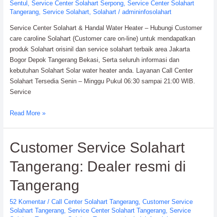
Sentul
,
Service Center Solahart Serpong
,
Service Center Solahart
Tangerang
,
Service Solahart
,
Solahart
/
admininfosolahart
Service Center Solahart & Handal Water Heater – Hubungi Customer
care caroline Solahart (Customer care on-line) untuk mendapatkan
produk Solahart orisinil dan service solahart terbaik area Jakarta
Bogor Depok Tangerang Bekasi, Serta seluruh informasi dan
kebutuhan Solahart Solar water heater anda. Layanan Call Center
Solahart Tersedia Senin – Minggu Pukul 06:30 sampai 21:00 WIB.
Service
Service
Read More »
Center
Solahart
Customer Service Solahart
Handal
Water
Tangerang: Dealer resmi di
Heater:
PT.Citra
Tangerang
Wahana
Lestari
52 Komentar
/
Call Center Solahart Tangerang
,
Customer Service
Solahart Tangerang
,
Service Center Solahart Tangerang
,
Service