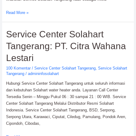
Service
Read More »
Solahart
Tangerang:
Service Center Solahart
Cepat,
Murah,
Tangerang: PT. Citra Wahana
&
Profesional.!!!
Lestari
100 Komentar
/
Service Center Solahart Tangerang
,
Service Solahart
Tangerang
/
admininfosolahart
Hubungi Service Center Solahart Tangerang untuk seluruh informasi
dan kebutuhan Solahart water heater anda. Layanan Call Center
Tersedia Senin – Minggu Pukul 06 : 30 sampai 21 : 00 WIB. Service
Center Solahart Tangerang Melalui Distributor Resmi Solahart
Indonesia. Service Center Solahart Tangerang, BSD, Serpong,
Serpong Utara, Karawaci, Ciputat, Ciledug, Pamulang, Pondok Aren,
Cipondoh, Cibodas,