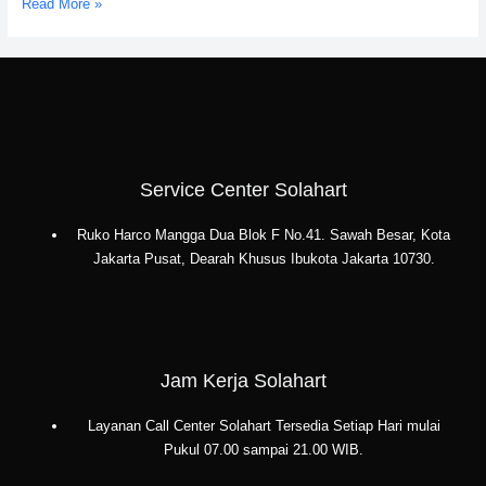
Service
Read More »
Center
Solahart
Tangerang:
PT.
Citra
Wahana
Lestari
Service Center Solahart
Ruko Harco Mangga Dua Blok F No.41. Sawah Besar, Kota
Jakarta Pusat, Dearah Khusus Ibukota Jakarta 10730.
Jam Kerja Solahart
Layanan Call Center Solahart Tersedia Setiap Hari mulai
Pukul 07.00 sampai 21.00 WIB.