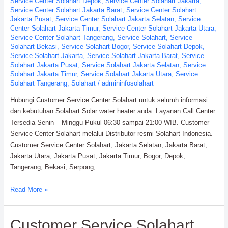
Service Center Solahart Depok
,
Service Center Solahart Jakarta
,
Service Center Solahart Jakarta Barat
,
Service Center Solahart
Jakarta Pusat
,
Service Center Solahart Jakarta Selatan
,
Service
Center Solahart Jakarta Timur
,
Service Center Solahart Jakarta Utara
,
Service Center Solahart Tangerang
,
Service Solahart
,
Service
Solahart Bekasi
,
Service Solahart Bogor
,
Service Solahart Depok
,
Service Solahart Jakarta
,
Service Solahart Jakarta Barat
,
Service
Solahart Jakarta Pusat
,
Service Solahart Jakarta Selatan
,
Service
Solahart Jakarta Timur
,
Service Solahart Jakarta Utara
,
Service
Solahart Tangerang
,
Solahart
/
admininfosolahart
Hubungi Customer Service Center Solahart untuk seluruh informasi
dan kebutuhan Solahart Solar water heater anda. Layanan Call Center
Tersedia Senin – Minggu Pukul 06:30 sampai 21:00 WIB. Customer
Service Center Solahart melalui Distributor resmi Solahart Indonesia.
Customer Service Center Solahart, Jakarta Selatan, Jakarta Barat,
Jakarta Utara, Jakarta Pusat, Jakarta Timur, Bogor, Depok,
Tangerang, Bekasi, Serpong,
Customer
Read More »
Service
Center
Customer Service Solahart
Solahart: