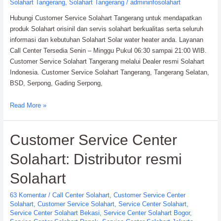
Solahart Tangerang
,
Solahart Tangerang
/
admininfosolahart
Hubungi Customer Service Solahart Tangerang untuk mendapatkan
produk Solahart orisinil dan servis solahart berkualitas serta seluruh
informasi dan kebutuhan Solahart Solar water heater anda. Layanan
Call Center Tersedia Senin – Minggu Pukul 06:30 sampai 21:00 WIB.
Customer Service Solahart Tangerang melalui Dealer resmi Solahart
Indonesia. Customer Service Solahart Tangerang, Tangerang Selatan,
BSD, Serpong, Gading Serpong,
Customer
Read More »
Service
Solahart
Customer Service Center
Tangerang:
Dealer
Solahart: Distributor resmi
resmi
di
Solahart
Tangerang
63 Komentar
/
Call Center Solahart
,
Customer Service Center
Solahart
,
Customer Service Solahart
,
Service Center Solahart
,
Service Center Solahart Bekasi
,
Service Center Solahart Bogor
,