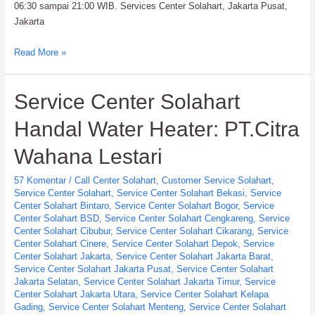
06:30 sampai 21:00 WIB. Services Center Solahart, Jakarta Pusat,
Jakarta
Services
Read More »
Center
Solahart
Service Center Solahart
Handal
SWH
Handal Water Heater: PT.Citra
PT.
Citra
Wahana Lestari
Wahana
Lestari
57 Komentar
/
Call Center Solahart
,
Customer Service Solahart
,
Service Center Solahart
,
Service Center Solahart Bekasi
,
Service
Center Solahart Bintaro
,
Service Center Solahart Bogor
,
Service
Center Solahart BSD
,
Service Center Solahart Cengkareng
,
Service
Center Solahart Cibubur
,
Service Center Solahart Cikarang
,
Service
Center Solahart Cinere
,
Service Center Solahart Depok
,
Service
Center Solahart Jakarta
,
Service Center Solahart Jakarta Barat
,
Service Center Solahart Jakarta Pusat
,
Service Center Solahart
Jakarta Selatan
,
Service Center Solahart Jakarta Timur
,
Service
Center Solahart Jakarta Utara
,
Service Center Solahart Kelapa
Gading
,
Service Center Solahart Menteng
,
Service Center Solahart