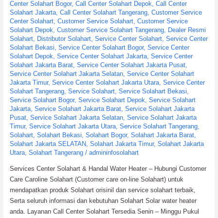
Center Solahart Bogor
,
Call Center Solahart Depok
,
Call Center
Solahart Jakarta
,
Call Center Solahart Tangerang
,
Customer Service
Center Solahart
,
Customer Service Solahart
,
Customer Service
Solahart Depok
,
Customer Service Solahart Tangerang
,
Dealer Resmi
Solahart
,
Distributor Solahart
,
Service Center Solahart
,
Service Center
Solahart Bekasi
,
Service Center Solahart Bogor
,
Service Center
Solahart Depok
,
Service Center Solahart Jakarta
,
Service Center
Solahart Jakarta Barat
,
Service Center Solahart Jakarta Pusat
,
Service Center Solahart Jakarta Selatan
,
Service Center Solahart
Jakarta Timur
,
Service Center Solahart Jakarta Utara
,
Service Center
Solahart Tangerang
,
Service Solahart
,
Service Solahart Bekasi
,
Service Solahart Bogor
,
Service Solahart Depok
,
Service Solahart
Jakarta
,
Service Solahart Jakarta Barat
,
Service Solahart Jakarta
Pusat
,
Service Solahart Jakarta Selatan
,
Service Solahart Jakarta
Timur
,
Service Solahart Jakarta Utara
,
Service Solahart Tangerang
,
Solahart
,
Solahart Bekasi
,
Solahart Bogor
,
Solahart Jakarta Barat
,
Solahart Jakarta SELATAN
,
Solahart Jakarta Timur
,
Solahart Jakarta
Utara
,
Solahart Tangerang
/
admininfosolahart
Services Center Solahart & Handal Water Heater – Hubungi Customer
Care Caroline Solahart (Customer care on-line Solahart) untuk
mendapatkan produk Solahart orisinil dan service solahart terbaik,
Serta seluruh informasi dan kebutuhan Solahart Solar water heater
anda. Layanan Call Center Solahart Tersedia Senin – Minggu Pukul