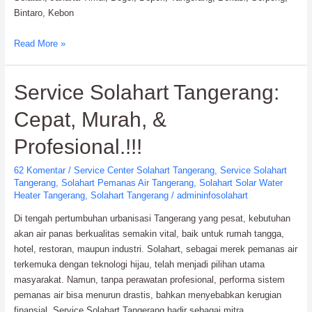
Bintaro, Kebon
Service
Read More »
Solahart
Water
Service Solahart Tangerang:
Heater:
PT.
Cepat, Murah, &
Citra
Wahana
Profesional.!!!
Lestari
62 Komentar
/
Service Center Solahart Tangerang
,
Service Solahart
Tangerang
,
Solahart Pemanas Air Tangerang
,
Solahart Solar Water
Heater Tangerang
,
Solahart Tangerang
/
admininfosolahart
Di tengah pertumbuhan urbanisasi Tangerang yang pesat, kebutuhan
akan air panas berkualitas semakin vital, baik untuk rumah tangga,
hotel, restoran, maupun industri. Solahart, sebagai merek pemanas air
terkemuka dengan teknologi hijau, telah menjadi pilihan utama
masyarakat. Namun, tanpa perawatan profesional, performa sistem
pemanas air bisa menurun drastis, bahkan menyebabkan kerugian
finansial. Service Solahart Tangerang hadir sebagai mitra