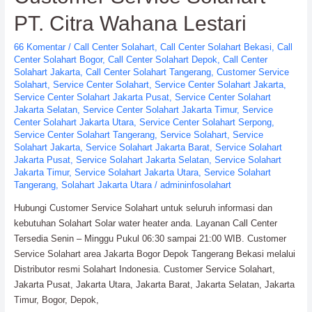
Distributor
PT. Citra Wahana Lestari
resmi
Solahart
66 Komentar
/
Call Center Solahart
,
Call Center Solahart Bekasi
,
Call
Center Solahart Bogor
,
Call Center Solahart Depok
,
Call Center
Solahart Jakarta
,
Call Center Solahart Tangerang
,
Customer Service
Solahart
,
Service Center Solahart
,
Service Center Solahart Jakarta
,
Service Center Solahart Jakarta Pusat
,
Service Center Solahart
Jakarta Selatan
,
Service Center Solahart Jakarta Timur
,
Service
Center Solahart Jakarta Utara
,
Service Center Solahart Serpong
,
Service Center Solahart Tangerang
,
Service Solahart
,
Service
Solahart Jakarta
,
Service Solahart Jakarta Barat
,
Service Solahart
Jakarta Pusat
,
Service Solahart Jakarta Selatan
,
Service Solahart
Jakarta Timur
,
Service Solahart Jakarta Utara
,
Service Solahart
Tangerang
,
Solahart Jakarta Utara
/
admininfosolahart
Hubungi Customer Service Solahart untuk seluruh informasi dan
kebutuhan Solahart Solar water heater anda. Layanan Call Center
Tersedia Senin – Minggu Pukul 06:30 sampai 21:00 WIB. Customer
Service Solahart area Jakarta Bogor Depok Tangerang Bekasi melalui
Distributor resmi Solahart Indonesia. Customer Service Solahart,
Jakarta Pusat, Jakarta Utara, Jakarta Barat, Jakarta Selatan, Jakarta
Timur, Bogor, Depok,