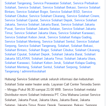
Solahart Tangerang
,
Service Perawatan Solahart
,
Service Perbaikan
Solahart
,
Service Solahart
,
Service Solahart Bekasi
,
Service Solahart
Bintaro
,
Service Solahart Bogor
,
Service Solahart BSD
,
Service
Solahart Cibubur
,
Service Solahart Cikarang
,
Service Solahart Cinere
,
Service Solahart Ciputat
,
Service Solahart Depok
,
Service Solahart
Jakarta
,
Service Solahart Jakarta Barat
,
Service Solahart Jakarta
Pusat
,
Service Solahart Jakarta Selatan
,
Service Solahart Jakarta
Timur
,
Service Solahart Jakarta Utara
,
Service Solahart Karawaci
,
Service Solahart Kebon Jeruk
,
Service Solahart Kelapa Gading
,
Service Solahart Menteng
,
Service Solahart Sentul
,
Service Solahart
Serpong
,
Service Solahart Tangerang
,
Solahart
,
Solahart Bekasi
,
Solahart Bintaro
,
Solahart Bogor
,
Solahart Cibubur
,
Solahart Cikarang
,
Solahart Ciputat
,
Solahart Depok
,
Solahart Jakarta Barat
,
Solahart
Jakarta SELATAN
,
Solahart Jakarta Timur
,
Solahart Jakarta Utara
,
Solahart Karawaci
,
Solahart Kebon Jeruk
,
Solahart Kelapa Gading
,
Solahart Menteng
,
Solahart Sentul
,
Solahart Serpong
,
Solahart
Tangerang
/
admininfosolahart
Hubungi Service Solahart untuk seluruh informasi dan kebutuhan
Solahart Solar water heater anda. Layanan Call Center Tersedia Senin
– Minggu Pukul 06:30 sampai 21:00 WIB. Service Solahart melalui
Distributor resmi Solahart Indonesia PT. Citra Wahana Lestari Service
Solahart, Jakarta Pusat, Jakarta Utara, Jakarta Barat, Jakarta
Selatan, Jakarta Timur, Bogor, Depok, Tangerang, Bekasi, Serpong,