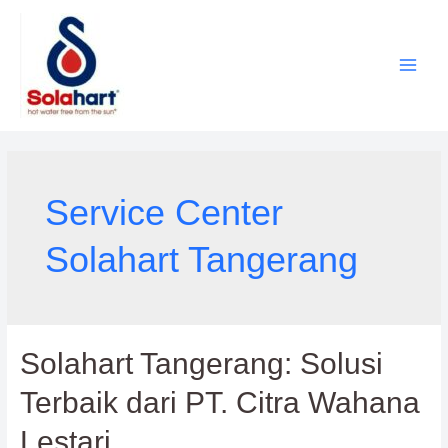
Lewati
ke
konten
Service Center
Solahart Tangerang
Solahart Tangerang: Solusi
Terbaik dari PT. Citra Wahana
Lestari