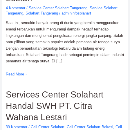
4 Komentar
/
Service Center Solahart Tangerang
,
Service Solahart
Tangerang
,
Solahart Tangerang
/
admininfosolahart
Saat ini, semakin banyak orang di dunia yang beralih menggunakan
energi terbarukan untuk mengurangi dampak negatif terhadap
lingkungan dan menghemat pengeluaran energi jangka panjang. Salah
satu pilihan yang semakin populer adalah pemanas air tenaga surya.
Dengan pemanfaatan teknologi terbaru dalam bidang energi
terbarukan, Solahart Tangerang hadir sebagai pemimpin dalam industri
pemanas air tenaga surya. Di […]
Solahart
Read More »
Tangerang:
Solusi
Services Center Solahart
Terbaik
dari
Handal SWH PT. Citra
PT.
Citra
Wahana Lestari
Wahana
Lestari
39 Komentar
/
Call Center Solahart
,
Call Center Solahart Bekasi
,
Call