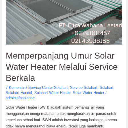
Memperpanjang Umur Solar
Water Heater Melalui Service
Berkala
7 Komentar
/
Service Center Solahart
,
Service Solahart
,
Solahart
,
Solahart Handal
,
Solahart Water Heater
,
Solar Water Heater
/
admininfosolahart
Solar Water Heater (SWH) adalah sistem pemanas air yang
menggunakan energi matahari untuk menghasilkan air panas untuk
keperluan sehari-hari. SWH adalah investasi yang berharga, karena
tidak hanya mengurangi biaya energi, tetapi juga membantu