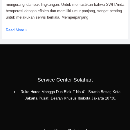
mengurangi dampak lingkungan. Untuk memastikan bahwa SWH Anda
beroperasi dengan efisien dan memiliki umur panjang, sangat penting
untuk melakukan servis berkala. Memperpanjang
Memperpanjang
Read More »
Umur
Solar
Water
Heater
Melalui
Service
Berkala
Service Center Solahart
Ruko Harco Mangga Dua Blok F No.41. Sawah Besar, Kota
Jakarta Pusat, Dearah Khusus Ibukota Jakarta 10730.