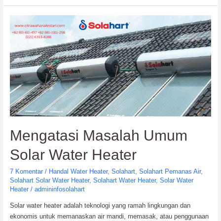
adalah
yang
Terbaik
Untuk
Solar
Water
Heater
Mengatasi Masalah Umum
Solar Water Heater
7 Komentar
/
Handal Water Heater
,
Solahart
,
Solahart Pemanas Air
,
Solahart Solar Water Heater
,
Solahart Water Heater
,
Solar Water
Heater
/
admininfosolahart
Solar water heater adalah teknologi yang ramah lingkungan dan
ekonomis untuk memanaskan air mandi, memasak, atau penggunaan