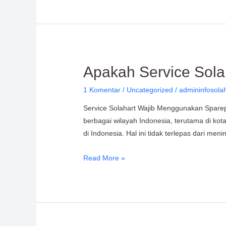
Apakah
Apakah Service Sola
Service
1 Komentar
/
Uncategorized
/
admininfosola
Solahart
Wajib
Service Solahart Wajib Menggunakan Sparepa
Menggunakan
berbagai wilayah Indonesia, terutama di ko
Sparepart
di Indonesia. Hal ini tidak terlepas dari me
Original?
Read More »