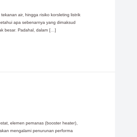
an air, hingga risiko korsleting listrik
ngetahui apa sebenarnya yang dimaksud
k besar. Padahal, dalam […]
mostat, elemen pemanas (booster heater),
n akan mengalami penurunan performa