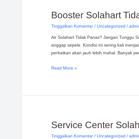
Booster
Booster Solahart Ti
Solahart
Tinggalkan Komentar
/
Uncategorized
/
admi
Tidak
Berfungsi?
Air Solahart Tidak Panas? Jangan Tunggu S
Ini
anggap sepele. Kondisi ini sering kali menja
Penyebab
perbaikan akan jauh lebih mahal. Banyak p
dan
Mengatasinya!
Read More »
Service
Service Center Sola
Center
Tinggalkan Komentar
/
Uncategorized
/
admi
Solahart