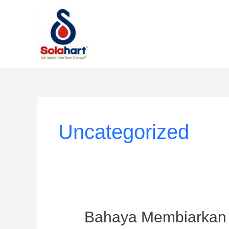
Lewati
ke
konten
Uncategorized
Bahaya
Bahaya Membiarkan S
Membiarkan