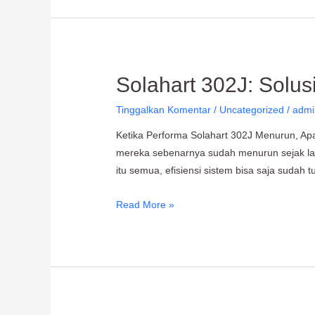
Solahart
Solahart 302J: Solu
302J:
Tinggalkan Komentar
/
Uncategorized
/
admi
Solusi
Performa
Ketika Performa Solahart 302J Menurun, A
Maksimal
mereka sebenarnya sudah menurun sejak lama.
&
itu semua, efisiensi sistem bisa saja sudah 
Tahan
Puluhan
Read More »
Tahun