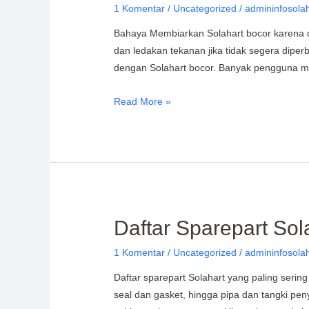
1 Komentar
/
Uncategorized
/
admininfosola
Solahart
Bocor:
Bahaya Membiarkan Solahart bocor karena da
Edukasi
dan ledakan tekanan jika tidak segera dip
Water
dengan Solahart bocor. Banyak pengguna me
Heater
Read More »
Daftar
Daftar Sparepart Sol
Sparepart
1 Komentar
/
Uncategorized
/
admininfosola
Solahart
yang
Daftar sparepart Solahart yang paling serin
Paling
seal dan gasket, hingga pipa dan tangki p
Sering