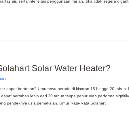
ualitas air, serta intensitas penggunaan harian. Jika tidak segera digant
lahart Solar Water Heater?
hart
ter dapat bertahan? Umumnya berada di kisaran 15 hingga 20 tahun. 
apat bertahan lebih dari 20 tahun tanpa penurunan performa signifikan. 
ang pendeknya usia pemakaian. Umur Rata-Rata Solahart