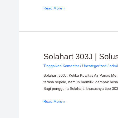
Memperbaikinya
Read More »
Solahart
Solahart 303J | Sol
303J
Tinggalkan Komentar
/
Uncategorized
/
admi
|
Solusi
Solahart 303J: Ketika Kualitas Air Panas 
Service
terasa sepele, namun memiliki dampak besar 
Resmi
Bagi pengguna Solahart, khususnya tipe 30
Performa
Andal
Read More »
&
Maksimal