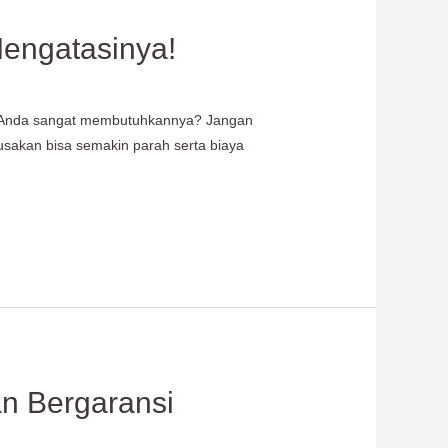
Mengatasinya!
aat Anda sangat membutuhkannya? Jangan
erusakan bisa semakin parah serta biaya
an Bergaransi