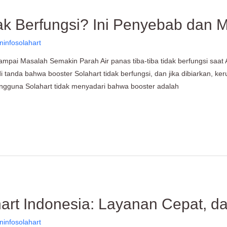
dak Berfungsi? Ini Penyebab dan 
ninfosolahart
ampai Masalah Semakin Parah Air panas tiba-tiba tidak berfungsi s
di tanda bahwa booster Solahart tidak berfungsi, dan jika dibiarkan, k
engguna Solahart tidak menyadari bahwa booster adalah
hart Indonesia: Layanan Cepat, d
ninfosolahart