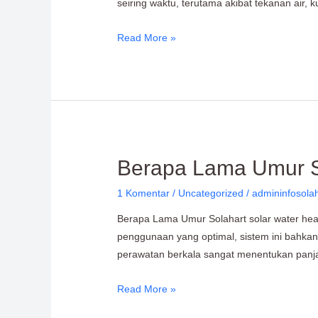
seiring waktu, terutama akibat tekanan air, k
Diganti
Read More »
Berapa
Berapa Lama Umur So
Lama
1 Komentar
/
Uncategorized
/
admininfosola
Umur
Solahart
Berapa Lama Umur Solahart solar water hea
Solar
penggunaan yang optimal, sistem ini bahkan d
Water
perawatan berkala sangat menentukan panj
Heater?
Read More »