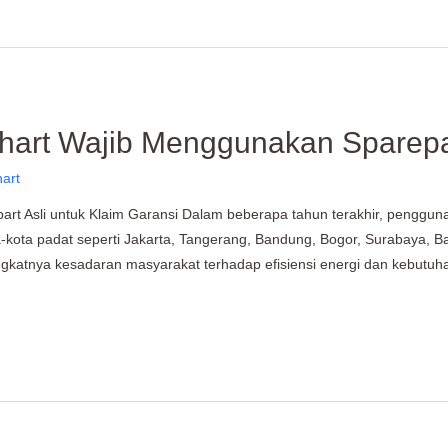
hart Wajib Menggunakan Sparepar
hart
rt Asli untuk Klaim Garansi Dalam beberapa tahun terakhir, pengguna
ta-kota padat seperti Jakarta, Tangerang, Bandung, Bogor, Surabaya
ningkatnya kesadaran masyarakat terhadap efisiensi energi dan kebutuha