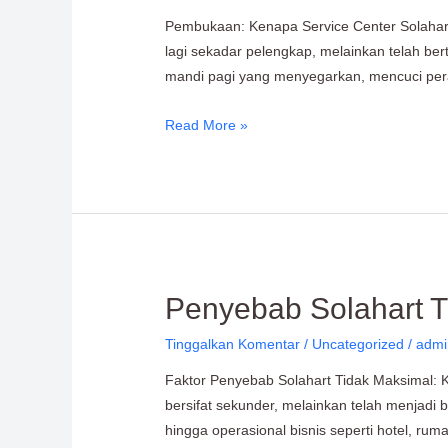
Indonesia:
Pembukaan: Kenapa Service Center Solahart
Layanan
lagi sekadar pelengkap, melainkan telah ber
Cepat,
mandi pagi yang menyegarkan, mencuci per
dan
Bergaransi
Read More »
Penyebab
Penyebab Solahart T
Solahart
Tinggalkan Komentar
/
Uncategorized
/
admi
Tidak
Berfungsi
Faktor Penyebab Solahart Tidak Maksimal: K
dan
bersifat sekunder, melainkan telah menjadi 
Cara
hingga operasional bisnis seperti hotel, rum