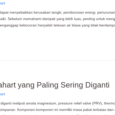
hart
pat menyebabkan kerusakan tangki, pemborosan energi, penurunan tekan
erbaiki. Sebelum memahami dampak yang lebih luas, penting untuk me
nganggap kebocoran hanyalah tetesan air biasa yang tidak berdampa
ahart yang Paling Sering Diganti
hart
g diganti meliputi anoda magnesium, pressure relief valve (PRV), ther
enyimpanan. Komponen-komponen ini memiliki masa pakai terbatas da