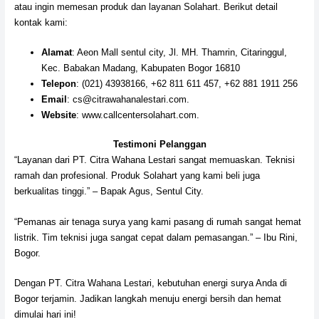
atau ingin memesan produk dan layanan Solahart. Berikut detail
kontak kami:
Alamat
: Aeon Mall sentul city, Jl. MH. Thamrin, Citaringgul,
Kec. Babakan Madang, Kabupaten Bogor 16810
Telepon
: (021) 43938166, +62 811 611 457, +62 881 1911 256
Email
: cs@citrawahanalestari.com.
Website
: www.callcentersolahart.com.
Testimoni Pelanggan
“Layanan dari PT. Citra Wahana Lestari sangat memuaskan. Teknisi
ramah dan profesional. Produk Solahart yang kami beli juga
berkualitas tinggi.” – Bapak Agus, Sentul City.
“Pemanas air tenaga surya yang kami pasang di rumah sangat hemat
listrik. Tim teknisi juga sangat cepat dalam pemasangan.” – Ibu Rini,
Bogor.
Dengan PT. Citra Wahana Lestari, kebutuhan energi surya Anda di
Bogor terjamin. Jadikan langkah menuju energi bersih dan hemat
dimulai hari ini!