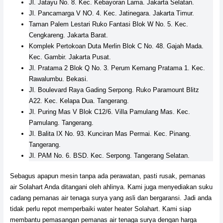
Jl. Jatayu No. 8. Kec. Kebayoran Lama. Jakarta Selatan.
Jl. Pancamarga V NO. 4. Kec. Jatinegara. Jakarta Timur.
Taman Palem Lestari Ruko Fantasi Blok W No. 5. Kec.
Cengkareng. Jakarta Barat.
Komplek Pertokoan Duta Merlin Blok C No. 48. Gajah Mada.
Kec. Gambir. Jakarta Pusat.
Jl. Pratama 2 Blok Q No. 3. Perum Kemang Pratama 1. Kec.
Rawalumbu. Bekasi.
Jl. Boulevard Raya Gading Serpong. Ruko Paramount Blitz
A22. Kec. Kelapa Dua. Tangerang.
Jl. Puring Mas V Blok C12/6. Villa Pamulang Mas. Kec.
Pamulang. Tangerang.
Jl. Balita IX No. 93. Kunciran Mas Permai. Kec. Pinang.
Tangerang.
Jl. PAM No. 6. BSD. Kec. Serpong. Tangerang Selatan.
Sebagus apapun mesin tanpa ada perawatan, pasti rusak, pemanas
air Solahart Anda ditangani oleh ahlinya. Kami juga menyediakan suku
cadang pemanas air tenaga surya yang asli dan bergaransi. Jadi anda
tidak perlu repot memperbaiki water heater Solahart. Kami siap
membantu pemasangan pemanas air tenaga surya dengan harga