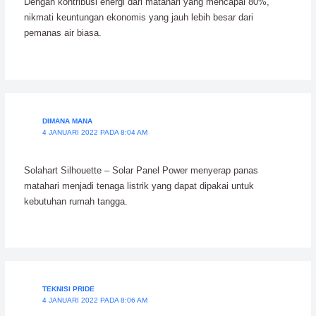
Dengan kontribusi energi dari matahari yang mencapai 80%,
nikmati keuntungan ekonomis yang jauh lebih besar dari
pemanas air biasa.
DIMANA MANA
4 JANUARI 2022 PADA 8:04 AM
Solahart Silhouette – Solar Panel Power menyerap panas
matahari menjadi tenaga listrik yang dapat dipakai untuk
kebutuhan rumah tangga.
TEKNISI PRIDE
4 JANUARI 2022 PADA 8:06 AM