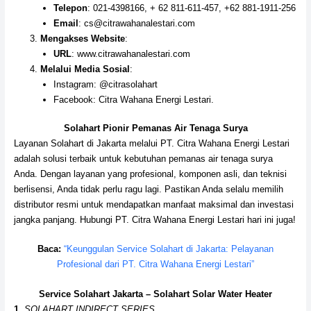
Telepon
: 021-4398166, + 62 811-611-457, +62 881-1911-256
Email
: cs@citrawahanalestari.com
Mengakses Website
:
URL
: www.citrawahanalestari.com
Melalui Media Sosial
:
Instagram: @citrasolahart
Facebook: Citra Wahana Energi Lestari.
Solahart Pionir Pemanas Air Tenaga Surya
Layanan Solahart di Jakarta melalui PT. Citra Wahana Energi Lestari
adalah solusi terbaik untuk kebutuhan pemanas air tenaga surya
Anda. Dengan layanan yang profesional, komponen asli, dan teknisi
berlisensi, Anda tidak perlu ragu lagi. Pastikan Anda selalu memilih
distributor resmi untuk mendapatkan manfaat maksimal dan investasi
jangka panjang. Hubungi PT. Citra Wahana Energi Lestari hari ini juga!
Baca:
“Keunggulan Service Solahart di Jakarta: Pelayanan
Profesional dari PT. Citra Wahana Energi Lestari”
Service Solahart Jakarta – Solahart Solar Water Heater
1.
SOLAHART INDIRECT SERIES.