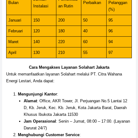
Bulan
Perbaikan
Pelanggan
Instalasi
an Rutin
(%)
Januari
150
200
50
95
Februari
120
180
40
96
Maret
140
220
60
94
April
130
210
55
97
Cara Mengakses Layanan Solahart Jakarta
Untuk memanfaatkan layanan Solahart melalui PT. Citra Wahana
Energi Lestari, Anda dapat:
Mengunjungi Kantor
:
Alamat
: Office, AKR Tower, Jl. Perjuangan No.5 Lantai 12
D, Kb. Jeruk, Kec. Kb. Jeruk, Kota Jakarta Barat, Daerah
Khusus Ibukota Jakarta 11530
Jam Operasional
: Senin – Jumat, 08:00 – 17:00. (Layanan
Darurat 24/7)
Menghubungi Customer Service
: