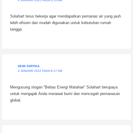
4 JANUARI 2022 PADA 8:16 AM
Solahart terus bekerja agar mendapatkan pemanas air yang jauh
lebih efisien dan mudah digunakan untuk kebutuhan rumah
tangga
DEWI SARTIKA
4 JANUARI 2022 PADA 8:17 AM
Mengusung slogan “Bebas Energi Matahari” Solahart berupaya
untuk mengajak Anda merawat bumi dan mencegah pemanasan
global.