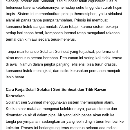
Sebagai produk dari Solahart, seri Sunheat telah digunakan luas di
Indonesia karena ketahanannya terhadap suhu tinggi dan curah hujan
tropis. Sistem ini memanfaatkan prinsip thermosiphon, yaitu sirkulasi
alami air panas tanpa pompa tambahan. Prinsip ini membuat
konsumsi listrik sangat rendah. Akan tetapi, karena sistem bekerja
setiap hari tanpa henti, komponen internal tetap mengalami tekanan
termal dan kimiawi secara terus-menerus.
Tanpa maintenance Solahart Sunheat yang terjadwal, performa unit
akan menurun secara bertahap. Penurunan ini sering kali tidak terasa
di awal. Namun dalam jangka panjang, efisiensi bisa turun drastis,
konsumsi listrik meningkat, dan risiko kerusakan permanen menjadi
lebih besar.
Cara Kerja Detail Solahart Seri Sunheat dan Titik Rawan
Kerusakan
Solahart seri Sunheat menggunakan sistem thermosiphon alami.
Ketika sinar matahari mengenai kolektor surya, panas diserap dan
ditransfer ke air di dalam pipa. Air yang lebih panas akan naik ke
tangki penyimpanan, sedangkan air yang lebih dingin turun kembali ke
kolektor. Proses ini berlangsung terus menerus selama ada radiasi