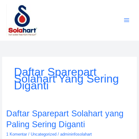
Lewati
ke
konten
Daftar Sparepart
Solahart Yang Sering
Diganti
Daftar
Daftar Sparepart Solahart yang
Sparepart
Paling Sering Diganti
Solahart
yang
1 Komentar
/
Uncategorized
/
admininfosolahart
Paling