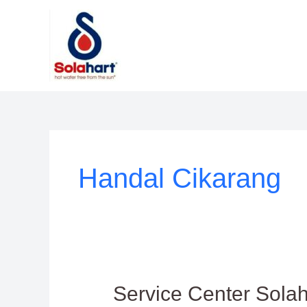
Lewati
ke
konten
Handal Cikarang
Service
Service Center Sola
Center