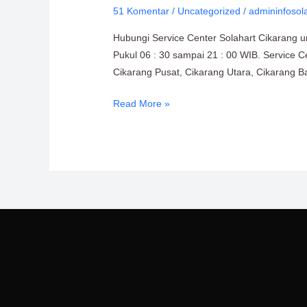
51 Komentar
/
Uncategorized
/
admininfosol
Solahart
Cikarang
Hubungi Service Center Solahart Cikarang u
0811-
Pukul 06 : 30 sampai 21 : 00 WIB. Service C
611-
Cikarang Pusat, Cikarang Utara, Cikarang Ba
457
Read More »