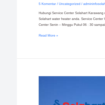
5 Komentar
/
Uncategorized
/
admininfosola
Solahart
Karawang:
Hubungi Service Center Solahart Karawang un
Dealer
Solahart water heater anda. Service Center 
Resmi
Center Senin – Minggu Pukul 06 : 30 sampai
Read More »
Service
Solahart
Karawang:
Distributor
Resmi