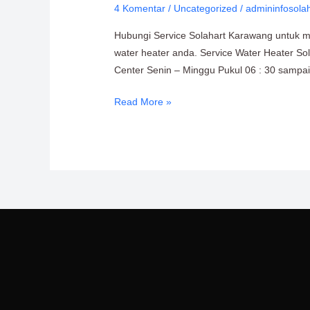
4 Komentar
/
Uncategorized
/
admininfosola
Hubungi Service Solahart Karawang untuk men
water heater anda. Service Water Heater Sol
Center Senin – Minggu Pukul 06 : 30 sampai 
Read More »