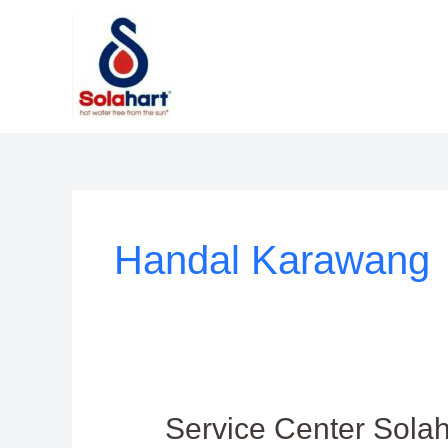
Lewati
ke
konten
Handal Karawang
Service
Service Center Sola
Center