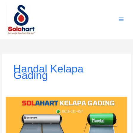
Lewati
ke
konten
Handal Kelapa
Gading
Service
Solahart
Kelapa
Gading:
Solahart
Indonesia