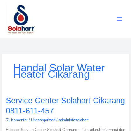
Lewati
ke
konten
Handal Solar Water
Heater Cikarang
Service
Service Center Solahart Cikarang
Center
0811-611-457
Solahart
Cikarang
51 Komentar
/
Uncategorized
/
admininfosolahart
0811-
Hubungi Service Center Solahart Cikarang untuk seluruh informasi dan
611-