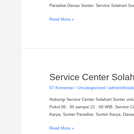
Paradise Danau Sunter. Service Solahart Su
Read More »
Service
Service Center Sola
Center
57 Komentar
/
Uncategorized
/
admininfosol
Solahart
Sunter
Hubungi Service Center Solahart Sunter unt
0811-
Pukul 06 : 30 sampai 21 : 00 WIB. Service C
611-
Karya, Sunter Paradise, Sunter Karya, Danau
457
Read More »