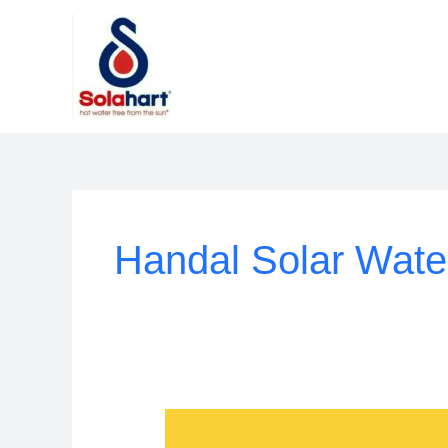
Lewati
ke
konten
Handal Solar Wate
Service
Solahart