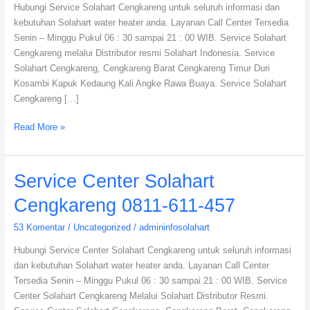
Hubungi Service Solahart Cengkareng untuk seluruh informasi dan
kebutuhan Solahart water heater anda. Layanan Call Center Tersedia
Senin – Minggu Pukul 06 : 30 sampai 21 : 00 WIB. Service Solahart
Cengkareng melalui Distributor resmi Solahart Indonesia. Service
Solahart Cengkareng, Cengkareng Barat Cengkareng Timur Duri
Kosambi Kapuk Kedaung Kali Angke Rawa Buaya. Service Solahart
Cengkareng […]
Read More »
Service
Service Center Solahart
Center
Cengkareng 0811-611-457
Solahart
Cengkareng
53 Komentar
/
Uncategorized
/
admininfosolahart
0811-
Hubungi Service Center Solahart Cengkareng untuk seluruh informasi
611-
dan kebutuhan Solahart water heater anda. Layanan Call Center
457
Tersedia Senin – Minggu Pukul 06 : 30 sampai 21 : 00 WIB. Service
Center Solahart Cengkareng Melalui Solahart Distributor Resmi.