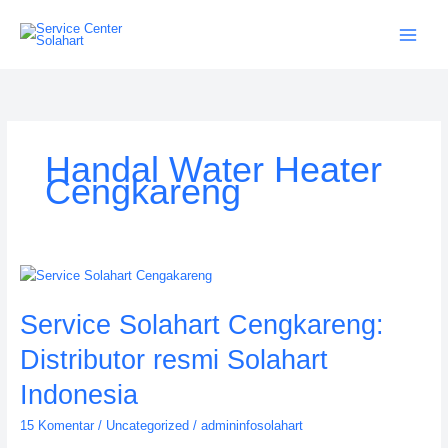
Lewati
ke
konten
Handal Water Heater
Cengkareng
Service
Solahart
Service Solahart Cengkareng:
Cengkareng:
Distributor
Distributor resmi Solahart
resmi
Solahart
Indonesia
Indonesia
15 Komentar
/
Uncategorized
/
admininfosolahart