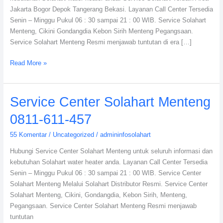
Jakarta Bogor Depok Tangerang Bekasi. Layanan Call Center Tersedia
Senin – Minggu Pukul 06 : 30 sampai 21 : 00 WIB. Service Solahart
Menteng, Cikini Gondangdia Kebon Sirih Menteng Pegangsaan.
Service Solahart Menteng Resmi menjawab tuntutan di era […]
Read More »
Service
Service Center Solahart Menteng
Center
0811-611-457
Solahart
Menteng
55 Komentar
/
Uncategorized
/
admininfosolahart
0811-
Hubungi Service Center Solahart Menteng untuk seluruh informasi dan
611-
kebutuhan Solahart water heater anda. Layanan Call Center Tersedia
457
Senin – Minggu Pukul 06 : 30 sampai 21 : 00 WIB. Service Center
Solahart Menteng Melalui Solahart Distributor Resmi. Service Center
Solahart Menteng, Cikini, Gondangdia, Kebon Sirih, Menteng,
Pegangsaan. Service Center Solahart Menteng Resmi menjawab
tuntutan