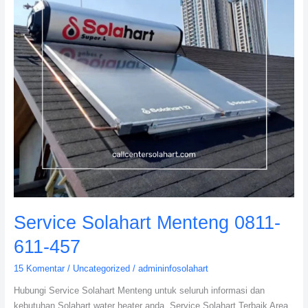
Service Solahart Menteng 0811-
611-457
15 Komentar
/
Uncategorized
/
admininfosolahart
Hubungi Service Solahart Menteng untuk seluruh informasi dan
kebutuhan Solahart water heater anda. Service Solahart Terbaik Area