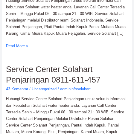
Hubungi Service Solahart Penjaringan untuk seluruh informasi dan
kebutuhan Solahart water heater anda. Layanan Call Center Tersedia
Senin – Minggu Pukul 06 : 30 sampai 21 : 00 WIB. Service Solahart
Penjaringan melalui Distributor resmi Solahart Indonesia. Service
Solahart Penjaringan, Pluit Pantai Indah Kapuk Pantai Mutiara Muara
Karang Kamal Muara Kapuk Muara Pejagalan. Service Solahart […]
Read More »
Service
Service Center Solahart
Center
Penjaringan 0811-611-457
Solahart
Penjaringan
43 Komentar
/
Uncategorized
/
admininfosolahart
0811-
Hubungi Service Center Solahart Penjaringan untuk seluruh informasi
611-
dan kebutuhan Solahart water heater anda. Layanan Call Center
457
Tersedia Senin – Minggu Pukul 06 : 30 sampai 21 : 00 WIB. Service
Center Solahart Penjaringan Melalui Distributor Resmi Solahart
Service Center Solahart Penjaringan, Pantai Indah Kapuk, Pantai
Mutiara, Muara Karang, Pluit, Penjaringan, Kamal Muara, Kapuk