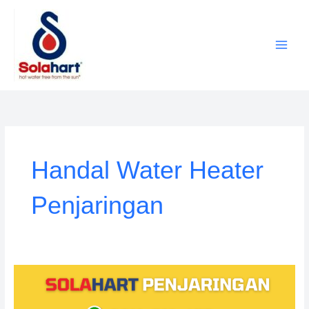
Lewati
ke
konten
Handal Water Heater
Penjaringan
Service
Solahart
Penjaringan: