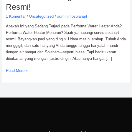
Menurun?
Resmi!
Hubungi
1 Komentar
/
Uncategorized
/
admininfosolahart
Solahart
Resmi!
Apakah Ini yang Sedang Terjadi pada Performa Water Heater Anda?
Performa Water Heater Menurun? Saatnya hubungi servis solahart
resmi! Bayangkan pagi yang dingin. Udara masih lembap. Tubuh Anda
menggigil, dan satu hal yang Anda tunggu-tunggu hanyalah mandi
dengan air hangat dari Solahart—seperti biasa. Tapi begitu keran
dibuka, air yang mengalir justru dingin. Atau hanya hangat […]
Read More »