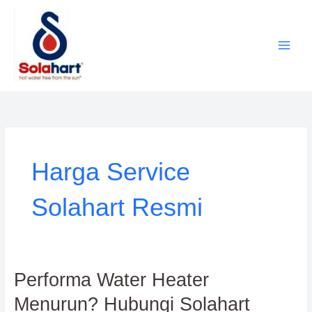
Lewati
ke
konten
Harga Service
Solahart Resmi
Performa
Performa Water Heater
Water
Menurun? Hubungi Solahart
Heater