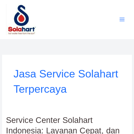
Lewati
ke
konten
Jasa Service Solahart
Terpercaya
Service
Service Center Solahart
Center
Indonesia: Layanan Cepat, dan
Solahart