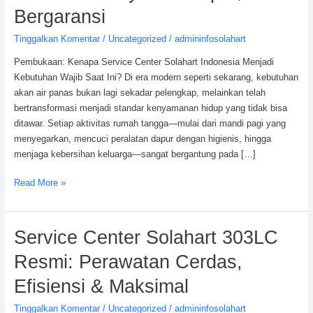
Indonesia:
Bergaransi
Layanan
Tinggalkan Komentar
/
Uncategorized
/
admininfosolahart
Cepat,
dan
Pembukaan: Kenapa Service Center Solahart Indonesia Menjadi
Bergaransi
Kebutuhan Wajib Saat Ini? Di era modern seperti sekarang, kebutuhan
akan air panas bukan lagi sekadar pelengkap, melainkan telah
bertransformasi menjadi standar kenyamanan hidup yang tidak bisa
ditawar. Setiap aktivitas rumah tangga—mulai dari mandi pagi yang
menyegarkan, mencuci peralatan dapur dengan higienis, hingga
menjaga kebersihan keluarga—sangat bergantung pada […]
Read More »
Service
Service Center Solahart 303LC
Center
Resmi: Perawatan Cerdas,
Solahart
303LC
Efisiensi & Maksimal
Resmi:
Tinggalkan Komentar
/
Uncategorized
/
admininfosolahart
Perawatan