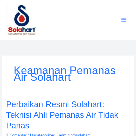
Lewati
ke
konten
Keamanan Pemanas
Air Solahart
Perbaikan
Perbaikan Resmi Solahart:
Resmi
Teknisi Ahli Pemanas Air Tidak
Solahart:
Teknisi
Panas
Ahli
1 Komentar
/
Uncategorized
/
admininfosolahart
Pemanas