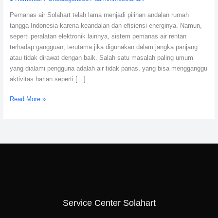
Air
Pemanas air Solahart telah lama menjadi pilihan andalan rumah
Tidak
tangga Indonesia karena keandalan dan efisiensi energinya. Namun,
Panas
seperti peralatan elektronik lainnya, sistem pemanas air rentan
terhadap gangguan, terutama jika digunakan dalam jangka panjang
atau tidak dirawat dengan baik. Salah satu masalah paling umum
yang dialami pengguna adalah air tidak panas, yang bisa mengganggu
aktivitas harian seperti […]
Read More »
Service Center Solahart