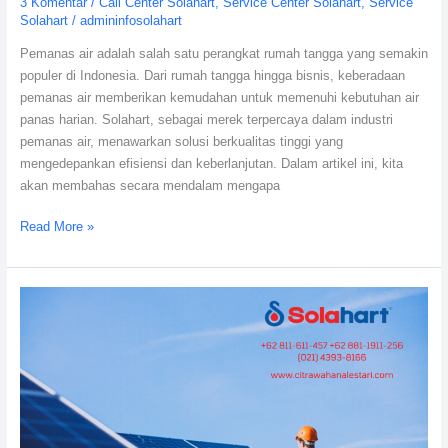
3 Komentar
/
Call Center Solahart
,
Service Center Solahart
,
Service
Ahlinya
Solahart
/
admininfosolahart
Solar
Pemanas air adalah salah satu perangkat rumah tangga yang semakin
Water
populer di Indonesia. Dari rumah tangga hingga bisnis, keberadaan
Heater
pemanas air memberikan kemudahan untuk memenuhi kebutuhan air
panas harian. Solahart, sebagai merek terpercaya dalam industri
pemanas air, menawarkan solusi berkualitas tinggi yang
mengedepankan efisiensi dan keberlanjutan. Dalam artikel ini, kita
akan membahas secara mendalam mengapa
Read More »
Pemanas
Air
Tenaga
Surya
Dalam
Perkembangan
Industri