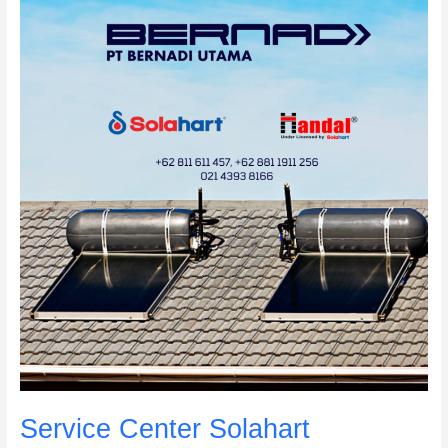
Center
Solahart
Bergaransi
Resmi:
Dealer
Resmi
Solahart
Service Center Solahart