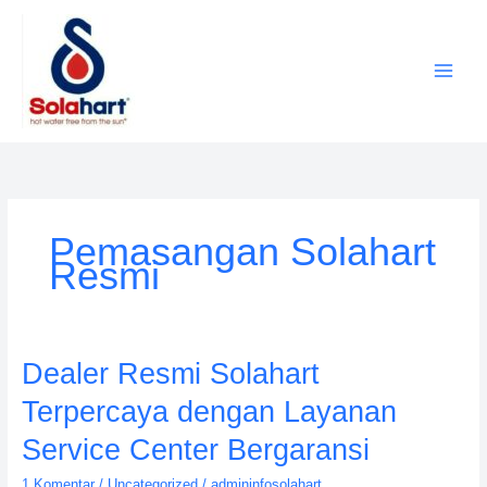
Lewati
ke
konten
Pemasangan Solahart
Resmi
Dealer
Dealer Resmi Solahart
Resmi
Terpercaya dengan Layanan
Solahart
Terpercaya
Service Center Bergaransi
dengan
1 Komentar
/
Uncategorized
/
admininfosolahart
Layanan