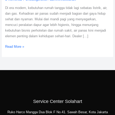
Service
Di era modern, kebutuhan rumah tangga tidak lagi sebatas listrik, air,
Center
dan gas. Kehadiran air panas sudah menjadi bagian dari gaya hidup
Bergaransi
sehat dan nyaman. Mulai dari mandi pagi yang menyegarkan,
mencuci peralatan dapur agar lebih higienis, hingga menunjang
kebutuhan bisnis perhotelan dan rumah sakit, air panas kini menjadi
elemen penting dalam kehidupan sehari-hari. Dealer […]
Read More »
Service Center Solahart
Ruko Harco Mangga Dua Blok F No.41. Sawah Besar, Kota Jakarta