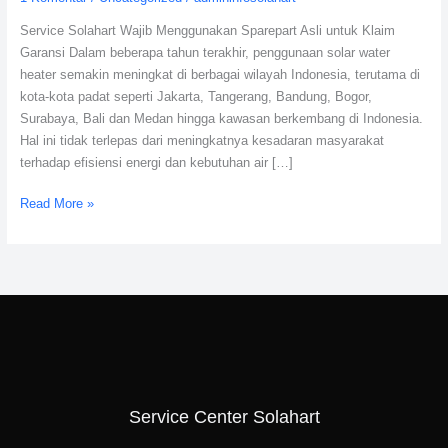
Original?
Service Solahart Wajib Menggunakan Sparepart Asli untuk Klaim
Garansi Dalam beberapa tahun terakhir, penggunaan solar water
heater semakin meningkat di berbagai wilayah Indonesia, terutama di
kota-kota padat seperti Jakarta, Tangerang, Bandung, Bogor,
Surabaya, Bali dan Medan hingga kawasan berkembang di Indonesia.
Hal ini tidak terlepas dari meningkatnya kesadaran masyarakat
terhadap efisiensi energi dan kebutuhan air […]
Read More »
Service Center Solahart