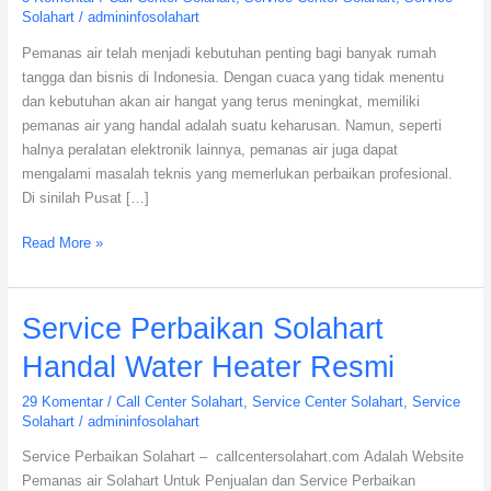
Solahart
/
admininfosolahart
untuk
Pemanas
Pemanas air telah menjadi kebutuhan penting bagi banyak rumah
Air
tangga dan bisnis di Indonesia. Dengan cuaca yang tidak menentu
Anda
dan kebutuhan akan air hangat yang terus meningkat, memiliki
pemanas air yang handal adalah suatu keharusan. Namun, seperti
halnya peralatan elektronik lainnya, pemanas air juga dapat
mengalami masalah teknis yang memerlukan perbaikan profesional.
Di sinilah Pusat […]
Read More »
Service
Service Perbaikan Solahart
Perbaikan
Handal Water Heater Resmi
Solahart
Handal
29 Komentar
/
Call Center Solahart
,
Service Center Solahart
,
Service
Water
Solahart
/
admininfosolahart
Heater
Service Perbaikan Solahart – callcentersolahart.com Adalah Website
Resmi
Pemanas air Solahart Untuk Penjualan dan Service Perbaikan