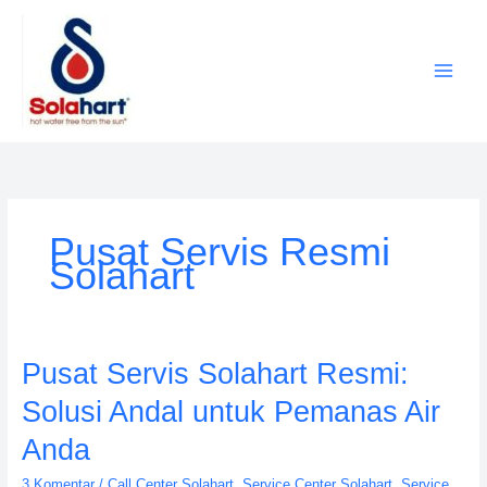
Lewati
ke
konten
Pusat Servis Resmi
Solahart
Pusat
Pusat Servis Solahart Resmi:
Servis
Solusi Andal untuk Pemanas Air
Solahart
Resmi:
Anda
Solusi
3 Komentar
/
Call Center Solahart
,
Service Center Solahart
,
Service
Andal