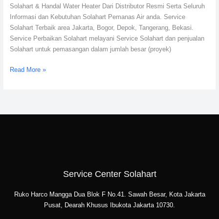
Solahart & Handal Water Heater Dari Distributor Resmi Serta Seluruh
Informasi dan Kebutuhan Solahart Pemanas Air anda. Service
Solahart Terbaik area Jakarta, Bogor, Depok, Tangerang, Bekasi.
Service Perbaikan Solahart melayani Service Solahart dan penjualan
Solahart untuk pemasangan dalam jumlah besar (proyek)
Read More »
Service Center Solahart
Ruko Harco Mangga Dua Blok F No.41. Sawah Besar, Kota Jakarta
Pusat, Dearah Khusus Ibukota Jakarta 10730.