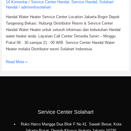
14 Komentar
/
Service Center Handal
,
Service Handal
,
Solahart
Handal
/
admininfosolahart
Handal Water Heater Service Center Location Jakarta Bogor Depok
Tangerang Bekasi. Hubungi Distributor Resmi & Service Center
Handal Water Heater untuk seluruh informasi dan kebutuhan Handal
water heater anda. Layanan Call Center Tersedia Senin – Minggu
Pukul 06 : 30 sampai 21 : 00 WIB. Service Center Handal Water
Heater melalui Distributor resmi Solahart Indonesia.
Read More »
Service Center Solahart
Ruko Harco Mangga Dua Blok F No.41. Sawah Besar, Kota
Jakarta Pusat, Dearah Khusus Ibukota Jakarta 10730.