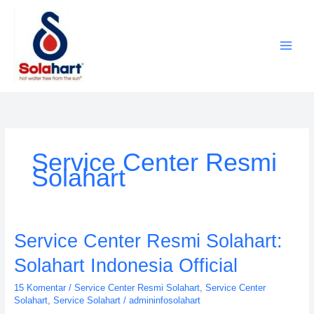
Lewati
ke
konten
Service Center Resmi
Solahart
Service
Service Center Resmi Solahart:
Center
Solahart Indonesia Official
Resmi
Solahart:
15 Komentar
/
Service Center Resmi Solahart
,
Service Center
Solahart
Solahart
,
Service Solahart
/
admininfosolahart
Indonesia