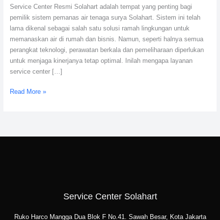
Service Center Resmi Solahart adalah tempat yang penting bagi
Official
pemilik sistem pemanas air tenaga surya Solahart. Sistem ini telah
lama dikenal sebagai salah satu solusi ramah lingkungan untuk
memanaskan air di rumah dan bisnis. Namun, seperti halnya semua
perangkat teknologi, perawatan berkala dan pemeliharaan diperlukan
untuk menjaga kinerjanya tetap optimal. Inilah mengapa layanan
service center […]
Read More »
Service Center Solahart
Ruko Harco Mangga Dua Blok F No.41. Sawah Besar, Kota Jakarta