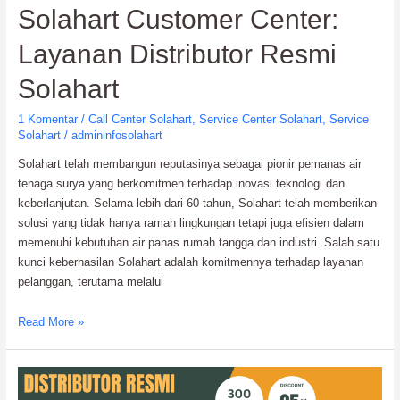
Solahart Customer Center:
Solahart:
Ahlinya
Layanan Distributor Resmi
Solar
Water
Solahart
Heater
1 Komentar
/
Call Center Solahart
,
Service Center Solahart
,
Service
Solahart
/
admininfosolahart
Solahart telah membangun reputasinya sebagai pionir pemanas air
tenaga surya yang berkomitmen terhadap inovasi teknologi dan
keberlanjutan. Selama lebih dari 60 tahun, Solahart telah memberikan
solusi yang tidak hanya ramah lingkungan tetapi juga efisien dalam
memenuhi kebutuhan air panas rumah tangga dan industri. Salah satu
kunci keberhasilan Solahart adalah komitmennya terhadap layanan
pelanggan, terutama melalui
Solahart
Read More »
Customer
Center:
Layanan
Distributor