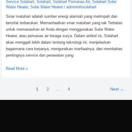
Service Solahart
,
Solahart
,
Solahart Pemanas Air
,
Solahart Solar
Optimal
Water Heater
,
Solar Water Heater
/
admininfosolahart
Sinar matahari adalah sumber energi alamiah yang melimpah dan
bersifat terbarukan. Memanfaatkan sinar matahari yang tak Terbatas
untuk memanaskan air Anda dengan menggunakan Solar Water
Heater, atau pemanas air tenaga surya. Dalam artikel ini, Solahart
akan menggali lebih dalam tentang teknologi ini, menjelaskan
bagaimana cara kerjanya, menguraikan manfaatnya, dan membahas
pentingnya service dan perawatan yang
Memanfaatkan
Read More »
Sinar
Matahari
yang
1
2
…
4
Next
→
tak
Terbatas