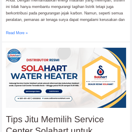
Anda. Dengan memanfaatkan energi matahari yang melimpah, sistem
ini tidak hanya membantu mengurangi tagihan listrik tetapi juga
berkontribusi pada pengurangan jejak karbon. Namun, seperti semua
peralatan, pemanas air tenaga surya dapat mengalami kerusakan dan
Panduan
Read More »
Service
Pemanas
Air
Tenaga
Surya:
Air
Hangat
Hilang?
Tips Jitu Memilih Service
Center Solahart untuk