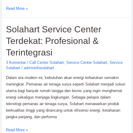
Mengapa
Read More »
Rutin
Servis
Solahart Service Center
Solahart
Itu
Terdekat: Profesional &
Penting?
Ini
Terintegrasi
Jawabannya!
3 Komentar
/
Call Center Solahart
,
Service Center Solahart
,
Service
Solahart
/
admininfosolahart
Dalam era modern ini, kebutuhan akan energi terbarukan semakin
meningkat. Pemanas air tenaga surya seperti Solahart menjadi solusi
utama bagi banyak rumah tangga dan bisnis yang ingin menghemat
energi sekaligus menjaga lingkungan. Sebagai pelopor dalam
teknologi pemanas air tenaga surya, Solahart menawarkan produk
berkualitas tinggi yang dirancang untuk efisiensi energi, ketahanan
jangka panjang, dan performa
Solahart
Read More »