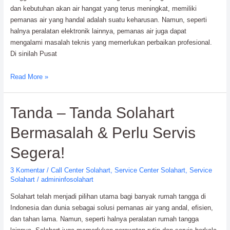
dan kebutuhan akan air hangat yang terus meningkat, memiliki
pemanas air yang handal adalah suatu keharusan. Namun, seperti
halnya peralatan elektronik lainnya, pemanas air juga dapat
mengalami masalah teknis yang memerlukan perbaikan profesional.
Di sinilah Pusat
Pusat
Read More »
Servis
Solahart
Tanda – Tanda Solahart
Resmi:
Solusi
Bermasalah & Perlu Servis
Andal
untuk
Segera!
Pemanas
Air
3 Komentar
/
Call Center Solahart
,
Service Center Solahart
,
Service
Anda
Solahart
/
admininfosolahart
Solahart telah menjadi pilihan utama bagi banyak rumah tangga di
Indonesia dan dunia sebagai solusi pemanas air yang andal, efisien,
dan tahan lama. Namun, seperti halnya peralatan rumah tangga