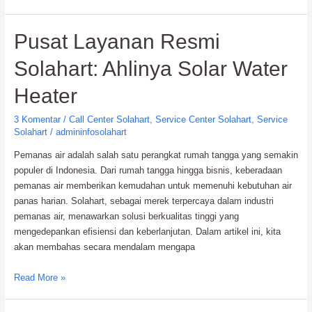
Service
Center
Pusat Layanan Resmi
Terdekat:
Profesional
Solahart: Ahlinya Solar Water
&
Terintegrasi
Heater
3 Komentar
/
Call Center Solahart
,
Service Center Solahart
,
Service
Solahart
/
admininfosolahart
Pemanas air adalah salah satu perangkat rumah tangga yang semakin
populer di Indonesia. Dari rumah tangga hingga bisnis, keberadaan
pemanas air memberikan kemudahan untuk memenuhi kebutuhan air
panas harian. Solahart, sebagai merek terpercaya dalam industri
pemanas air, menawarkan solusi berkualitas tinggi yang
mengedepankan efisiensi dan keberlanjutan. Dalam artikel ini, kita
akan membahas secara mendalam mengapa
Pusat
Read More »
Layanan
Resmi