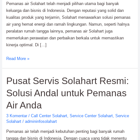
Pemanas air Solahart telah menjadi pilihan utama bagi banyak
keluarga dan bisnis di Indonesia. Dengan reputasi yang solid dan
kualitas produk yang terjamin, Solahart menawarkan solusi pemanas
air yang hemat energi dan ramah lingkungan. Namun, seperti halnya
peralatan rumah tangga lainnya, pemanas air Solahart juga
memerlukan perawatan dan perbaikan berkala untuk memastikan
kinerja optimal. Di […]
Service
Read More »
Center
Solahart
Pusat Servis Solahart Resmi:
Bergaransi
Resmi:
Solusi Andal untuk Pemanas
Dealer
Resmi
Air Anda
Solahart
3 Komentar
/
Call Center Solahart
,
Service Center Solahart
,
Service
Solahart
/
admininfosolahart
Pemanas air telah menjadi kebutuhan penting bagi banyak rumah
tangga dan bisnis di Indonesia. Dengan cuaca yang tidak menentu