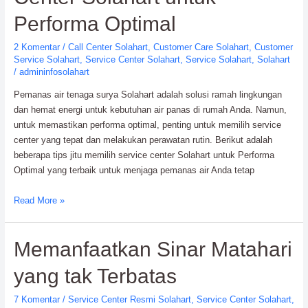
Performa Optimal
2 Komentar
/
Call Center Solahart
,
Customer Care Solahart
,
Customer
Service Solahart
,
Service Center Solahart
,
Service Solahart
,
Solahart
/
admininfosolahart
Pemanas air tenaga surya Solahart adalah solusi ramah lingkungan
dan hemat energi untuk kebutuhan air panas di rumah Anda. Namun,
untuk memastikan performa optimal, penting untuk memilih service
center yang tepat dan melakukan perawatan rutin. Berikut adalah
beberapa tips jitu memilih service center Solahart untuk Performa
Optimal yang terbaik untuk menjaga pemanas air Anda tetap
Tips
Read More »
Jitu
Memilih
Memanfaatkan Sinar Matahari
Service
Center
yang tak Terbatas
Solahart
untuk
7 Komentar
/
Service Center Resmi Solahart
,
Service Center Solahart
,
Performa