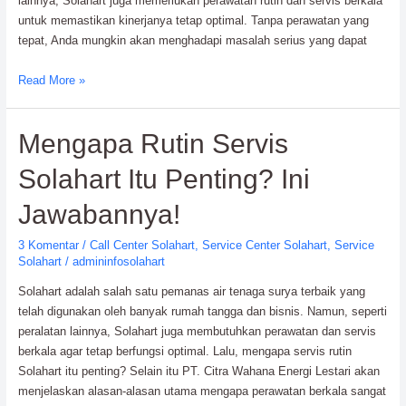
lainnya, Solahart juga memerlukan perawatan rutin dan servis berkala
untuk memastikan kinerjanya tetap optimal. Tanpa perawatan yang
tepat, Anda mungkin akan menghadapi masalah serius yang dapat
Tanda
Read More »
–
Tanda
Mengapa Rutin Servis
Solahart
Bermasalah
Solahart Itu Penting? Ini
&
Perlu
Jawabannya!
Servis
Segera!
3 Komentar
/
Call Center Solahart
,
Service Center Solahart
,
Service
Solahart
/
admininfosolahart
Solahart adalah salah satu pemanas air tenaga surya terbaik yang
telah digunakan oleh banyak rumah tangga dan bisnis. Namun, seperti
peralatan lainnya, Solahart juga membutuhkan perawatan dan servis
berkala agar tetap berfungsi optimal. Lalu, mengapa servis rutin
Solahart itu penting? Selain itu PT. Citra Wahana Energi Lestari akan
menjelaskan alasan-alasan utama mengapa perawatan berkala sangat