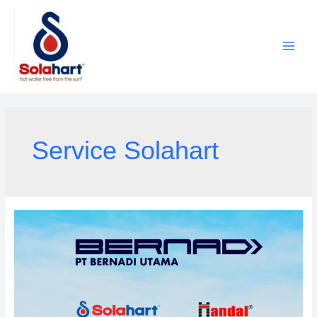
Lewati
ke
konten
Service Solahart