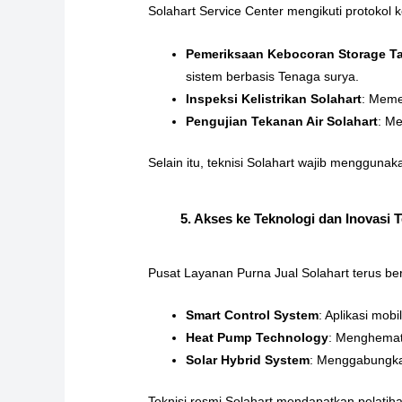
Solahart Service Center mengikuti protokol 
Pemeriksaan Kebocoran Storage T
sistem berbasis Tenaga surya.
Inspeksi Kelistrikan
Solahart
: Meme
Pengujian Tekanan Air
Solahart
: M
Selain itu, teknisi Solahart wajib menggunak
5. Akses ke Teknologi dan Inovasi T
Pusat Layanan Purna Jual Solahart terus ber
Smart Control System
: Aplikasi mo
Heat Pump Technology
: Menghemat 
Solar Hybrid System
: Menggabungka
Teknisi resmi Solahart mendapatkan pelatih