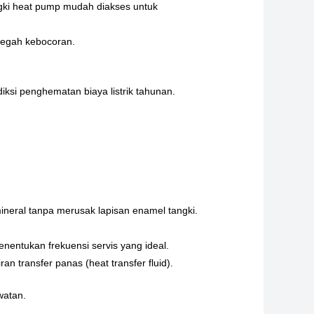
gki heat pump mudah diakses untuk
cegah kebocoran.
si penghematan biaya listrik tahunan.
ineral tanpa merusak lapisan enamel tangki.
nentukan frekuensi servis yang ideal.
n transfer panas (heat transfer fluid).
watan.