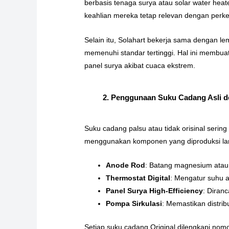
berbasis tenaga surya atau solar water heat
keahlian mereka tetap relevan dengan perk
Selain itu, Solahart bekerja sama dengan le
memenuhi standar tertinggi. Hal ini membu
panel surya akibat cuaca ekstrem.
2. Penggunaan Suku Cadang Asli d
Suku cadang palsu atau tidak orisinal seri
menggunakan komponen yang diproduksi lang
Anode Rod
: Batang magnesium atau
Thermostat Digital
: Mengatur suhu a
Panel Surya High-Efficiency
: Diran
Pompa Sirkulasi
: Memastikan distrib
Setiap suku cadang Original dilengkapi nomor 