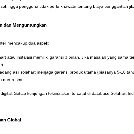
sehingga pengguna tidak perlu khawatir tentang biaya penggantian jika
ran dan Menguntungkan
enter mencakup dua aspek:
art atau instalasi memiliki garansi 3 bulan. Jika masalah yang sama te
an.
dang asli solahart menjaga garansi produk utama (biasanya 5-10 tahun
n non-resmi.
 digital. Setiap kunjungan teknisi akan tercatat di database Solahart
nan Global