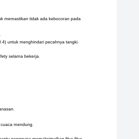
tuk memastikan tidak ada kebocoran pada
.
0.4) untuk menghindari pecahnya tangki.
afety selama bekerja.
manasan.
t cuaca mendung.
bantu pengguna memaksimalkan fitur-fitur