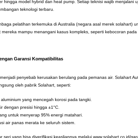
er hingga model hybrid dan heat pump. Setiap teknisi wajib menjalani
embangan teknologi terbaru.
mbaga pelatihan terkemuka di Australia (negara asal merek solahart) u
at mereka mampu menangani kasus kompleks, seperti kebocoran pada s
engan Garansi Kompatibilitas
ng menjadi penyebab kerusakan berulang pada pemanas air. Solahart Au
sung oleh pabrik Solahart, seperti:
 aluminium yang mencegah korosi pada tangki.
ir dengan presisi hingga ±1°C.
cang untuk menyerap 95% energi matahari.
usi air panas merata ke seluruh sistem.
seri yang bisa diverifikasi keasliannya melalui www.solahart.co.id/gara