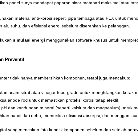
ikan panel surya mendapat paparan sinar matahari maksimal atau tan
nakan material anti-korosi seperti pipa tembaga atau PEX untuk men
 air, suhu, dan efisiensi energi sebelum diserahkan ke pelanggan.
lakukan
simulasi energi
menggunakan software khusus untuk mempredik
n Preventif
e Center tidak hanya membersihkan komponen, tetapi juga mencakup:
tan asam sitrat atau vinegar food-grade untuk menghilangkan kerak m
ksa anode rod untuk memastikan proteksi korosi tetap efektif.
at pH dan kandungan mineral (seperti kalsium dan magnesium) untuk me
kan panel dari debu, memeriksa efisiensi absorpsi, dan mengganti caira
gital yang mencakup foto kondisi komponen sebelum dan setelah pera