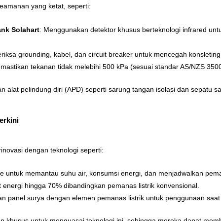
keamanan yang ketat, seperti:
ank
Solahart
: Menggunakan detektor khusus berteknologi infrared un
riksa grounding, kabel, dan circuit breaker untuk mencegah konsleting
emastikan tekanan tidak melebihi 500 kPa (sesuai standar AS/NZS 350
an alat pelindung diri (APD) seperti sarung tangan isolasi dan sepatu s
erkini
inovasi dengan teknologi seperti:
bile untuk memantau suhu air, konsumsi energi, dan menjadwalkan pe
energi hingga 70% dibandingkan pemanas listrik konvensional.
n panel surya dengan elemen pemanas listrik untuk penggunaan saa
an khusus untuk menguasai teknologi ini, sehingga mereka dapat mem