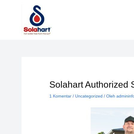
Lewati
ke
konten
Solahart Authorized
1 Komentar
/
Uncategorized
/ Oleh
admininf