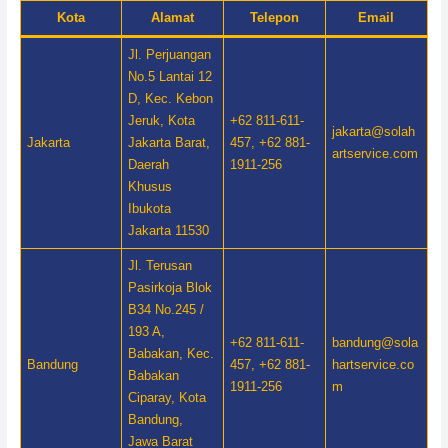
Kota
Alamat
Telepon
Email
Jl. Perjuangan
No.5 Lantai 12
D, Kec. Kebon
Jeruk, Kota
+62 811-611-
jakarta@solah
Jakarta
Jakarta Barat,
457, +62 881-
artservice.com
Daerah
1911-256
Khusus
Ibukota
Jakarta 11530
Jl. Terusan
Pasirkoja Blok
B34 No.245 /
193 A,
+62 811-611-
bandung@sola
Babakan, Kec.
Bandung
457, +62 881-
hartservice.co
Babakan
1911-256
m
Ciparay, Kota
Bandung,
Jawa Barat