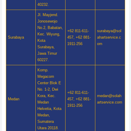
40232.
Jl. Mayjend.
Jonosewojo
No.2, Babatan,
+62 811-611-
surabaya@sol
Kec. Wiyung,
Surabaya
457, +62 881-
ahartservice.c
Kota
1911-256
om
Surabaya,
Jawa Timur
60227.
Komp.
Megacom
Center Blok E
No. 1-2, Dwi
+62 811-611-
Kora, Kec.
medan@solah
Medan
457, +62 881-
Medan
artservice.com
1911-256
Helvetia, Kota
Medan,
Sumatera
Utara 20118.