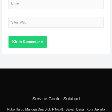
Email
Situs
Web
Service Center Solahart
Ruko Harco Mangga Dua Blok F No.41. Sawah Besar, Kota Jakarta