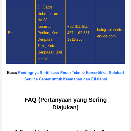
Jl. Gatot
Subroto Tim.
No.88,
Kesiman
+62 811-611-
bali@solaharts
Bali
Petilan, Kec.
457, +62 881-
ervice.com
Denpasar
1911-256
Tim., Kota
Denpasar, Bali
80237.
Baca:
Pentingnya Sertifikasi: Peran Teknisi Bersertifikat Solahart
Service Center untuk Keamanan dan Efisiensi
FAQ (Pertanyaan yang Sering
Diajukan)