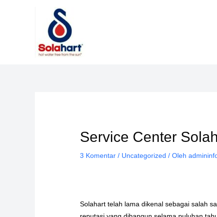
Lewati
ke
konten
Service Center Sola
3 Komentar
/
Uncategorized
/ Oleh
admininf
Solahart telah lama dikenal sebagai salah 
reputasi yang dibangun selama puluhan tahu