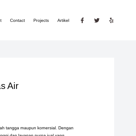
t
Contact
Projects
Artikel
s Air
rumah tangga maupun komersial. Dengan
nggi dan layanan purna jual yang