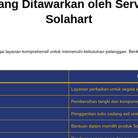
ang Ditawarkan oleh Serv
Solahart
gai layanan komprehensif untuk memenuhi kebutuhan pelanggan. Beri
n
Layanan perbaikan untuk segala j
Pembersihan tangki dan komponen
Penggantian suku cadang asli un
Bantuan dalam memilih produk So