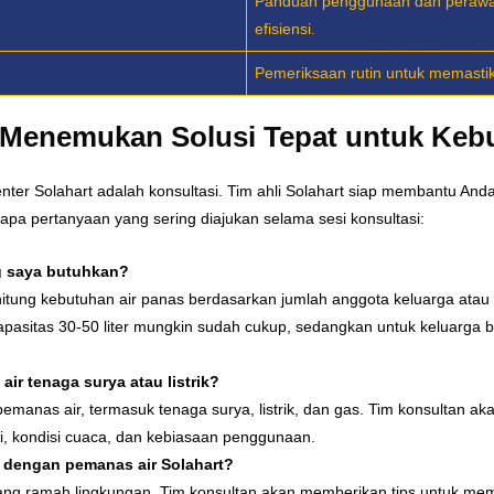
Panduan penggunaan dan perawa
efisiensi.
Pemeriksaan rutin untuk memastik
 Menemukan Solusi Tepat untuk Ke
enter Solahart adalah konsultasi. Tim ahli Solahart siap membantu An
apa pertanyaan yang sering diajukan selama sesi konsultasi:
g saya butuhkan?
ung kebutuhan air panas berdasarkan jumlah anggota keluarga atau 
apasitas 30-50 liter mungkin sudah cukup, sedangkan untuk keluarga 
r tenaga surya atau listrik?
emanas air, termasuk tenaga surya, listrik, dan gas. Tim konsultan a
si, kondisi cuaca, dan kebiasaan penggunaan.
 dengan pemanas air Solahart?
ng ramah lingkungan. Tim konsultan akan memberikan tips untuk memak