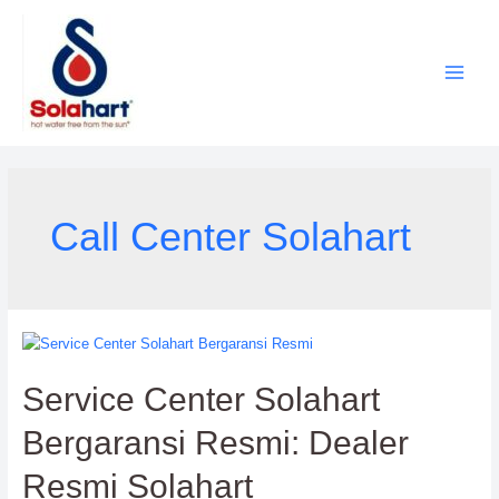
Lewati
ke
konten
Call Center Solahart
Service Center Solahart
Bergaransi Resmi: Dealer
Resmi Solahart