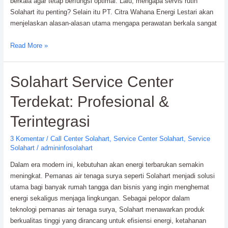
berkala agar tetap berfungsi optimal. Lalu, mengapa servis rutin
Solahart itu penting? Selain itu PT. Citra Wahana Energi Lestari akan
menjelaskan alasan-alasan utama mengapa perawatan berkala sangat
Mengapa
Read More »
Rutin
Servis
Solahart Service Center
Solahart
Itu
Terdekat: Profesional &
Penting?
Ini
Terintegrasi
Jawabannya!
3 Komentar
/
Call Center Solahart
,
Service Center Solahart
,
Service
Solahart
/
admininfosolahart
Dalam era modern ini, kebutuhan akan energi terbarukan semakin
meningkat. Pemanas air tenaga surya seperti Solahart menjadi solusi
utama bagi banyak rumah tangga dan bisnis yang ingin menghemat
energi sekaligus menjaga lingkungan. Sebagai pelopor dalam
teknologi pemanas air tenaga surya, Solahart menawarkan produk
berkualitas tinggi yang dirancang untuk efisiensi energi, ketahanan