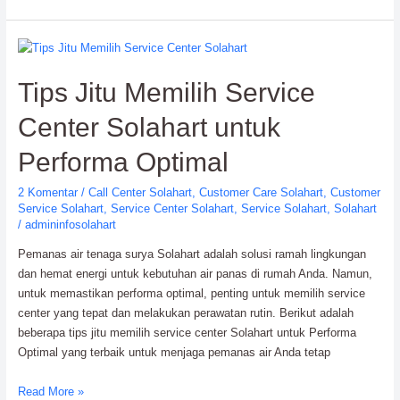
Service
Pemanas
Air
Tenaga
Tips Jitu Memilih Service
Surya:
Air
Center Solahart untuk
Hangat
Hilang?
Performa Optimal
2 Komentar
/
Call Center Solahart
,
Customer Care Solahart
,
Customer
Service Solahart
,
Service Center Solahart
,
Service Solahart
,
Solahart
/
admininfosolahart
Pemanas air tenaga surya Solahart adalah solusi ramah lingkungan
dan hemat energi untuk kebutuhan air panas di rumah Anda. Namun,
untuk memastikan performa optimal, penting untuk memilih service
center yang tepat dan melakukan perawatan rutin. Berikut adalah
beberapa tips jitu memilih service center Solahart untuk Performa
Optimal yang terbaik untuk menjaga pemanas air Anda tetap
Tips
Read More »