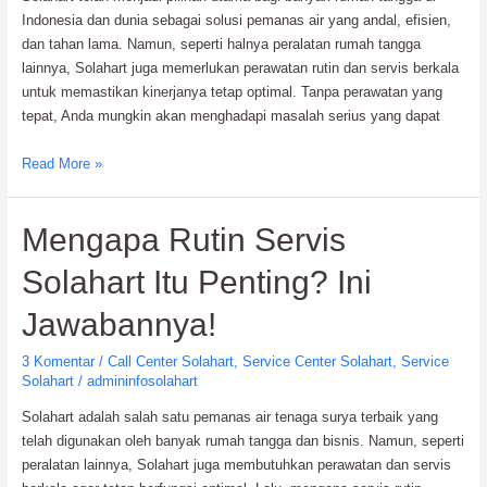
Indonesia dan dunia sebagai solusi pemanas air yang andal, efisien,
dan tahan lama. Namun, seperti halnya peralatan rumah tangga
lainnya, Solahart juga memerlukan perawatan rutin dan servis berkala
untuk memastikan kinerjanya tetap optimal. Tanpa perawatan yang
tepat, Anda mungkin akan menghadapi masalah serius yang dapat
Tanda
Read More »
–
Tanda
Mengapa Rutin Servis
Solahart
Bermasalah
Solahart Itu Penting? Ini
&
Perlu
Jawabannya!
Servis
Segera!
3 Komentar
/
Call Center Solahart
,
Service Center Solahart
,
Service
Solahart
/
admininfosolahart
Solahart adalah salah satu pemanas air tenaga surya terbaik yang
telah digunakan oleh banyak rumah tangga dan bisnis. Namun, seperti
peralatan lainnya, Solahart juga membutuhkan perawatan dan servis