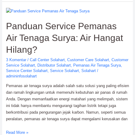
Center:
Layanan
Distributor
Panduan Service Pemanas
Resmi
Solahart
Air Tenaga Surya: Air Hangat
Hilang?
3 Komentar
/
Call Center Solahart
,
Customer Care Solahart
,
Customer
Service Solahart
,
Distributor Solahart
,
Pemanas Air Tenaga Surya
,
Service Center Solahart
,
Service Solahart
,
Solahart
/
admininfosolahart
Pemanas air tenaga surya adalah salah satu solusi yang paling efisien
dan ramah lingkungan untuk memenuhi kebutuhan air panas di rumah
Anda. Dengan memanfaatkan energi matahari yang melimpah, sistem
ini tidak hanya membantu mengurangi tagihan listrik tetapi juga
berkontribusi pada pengurangan jejak karbon. Namun, seperti semua
peralatan, pemanas air tenaga surya dapat mengalami kerusakan dan
Panduan
Read More »