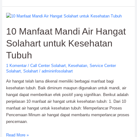
Jitu
Memilih
Service
Center
10 Manfaat Mandi Air Hangat
Solahart
untuk
Solahart untuk Kesehatan
Performa
Optimal
Tubuh
1 Komentar
/
Call Center Solahart
,
Kesehatan
,
Service Center
Solahart
,
Solahart
/
admininfosolahart
Air hangat telah lama dikenal memiliki berbagai manfaat bagi
kesehatan tubuh. Baik diminum maupun digunakan untuk mandi, air
hangat dapat memberikan efek positif yang signifikan. Berikut adalah
penjelasan 10 manfaat air hangat untuk kesehatan tubuh: 1. Dari 10
manfaat air hangat untuk kesehatan tubuh: Memperlancar Proses
Pencernaan Minum air hangat dapat membantu memperlancar proses
pencernaan.
10
Read More »