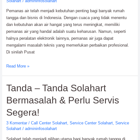
Solahart
/
admininfosolahart
Pemanas air telah menjadi kebutuhan penting bagi banyak rumah
tangga dan bisnis di Indonesia. Dengan cuaca yang tidak menentu
dan kebutuhan akan air hangat yang terus meningkat, memiliki
pemanas air yang handal adalah suatu keharusan. Namun, seperti
halnya peralatan elektronik lainnya, pemanas air juga dapat
mengalami masalah teknis yang memerlukan perbaikan profesional.
Di sinilah Pusat
Pusat
Read More »
Servis
Solahart
Tanda – Tanda Solahart
Resmi:
Solusi
Bermasalah & Perlu Servis
Andal
untuk
Segera!
Pemanas
Air
3 Komentar
/
Call Center Solahart
,
Service Center Solahart
,
Service
Anda
Solahart
/
admininfosolahart
Solahart telah menjadi pilihan utama bagi banyak rumah tangga di