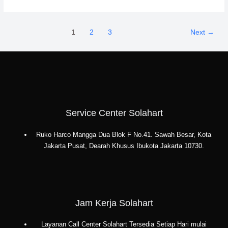
Manfaat
Mandi
Air
1
2
3
Next
→
Hangat
Solahart
untuk
Kesehatan
Tubuh
Service Center Solahart
Ruko Harco Mangga Dua Blok F No.41. Sawah Besar, Kota
Jakarta Pusat, Dearah Khusus Ibukota Jakarta 10730.
Jam Kerja Solahart
Layanan Call Center Solahart Tersedia Setiap Hari mulai