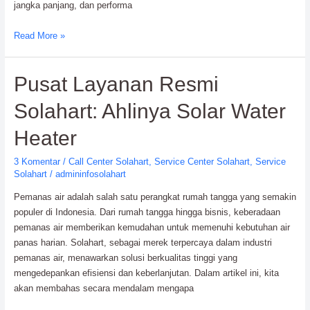
jangka panjang, dan performa
Solahart
Read More »
Service
Center
Pusat Layanan Resmi
Terdekat:
Profesional
Solahart: Ahlinya Solar Water
&
Terintegrasi
Heater
3 Komentar
/
Call Center Solahart
,
Service Center Solahart
,
Service
Solahart
/
admininfosolahart
Pemanas air adalah salah satu perangkat rumah tangga yang semakin
populer di Indonesia. Dari rumah tangga hingga bisnis, keberadaan
pemanas air memberikan kemudahan untuk memenuhi kebutuhan air
panas harian. Solahart, sebagai merek terpercaya dalam industri
pemanas air, menawarkan solusi berkualitas tinggi yang
mengedepankan efisiensi dan keberlanjutan. Dalam artikel ini, kita
akan membahas secara mendalam mengapa