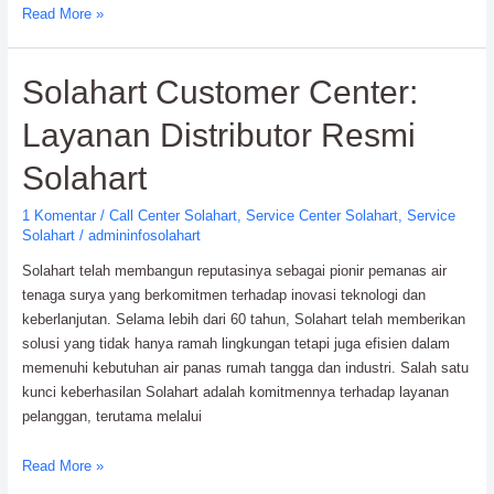
Pusat
Read More »
Layanan
Resmi
Solahart Customer Center:
Solahart:
Ahlinya
Layanan Distributor Resmi
Solar
Water
Solahart
Heater
1 Komentar
/
Call Center Solahart
,
Service Center Solahart
,
Service
Solahart
/
admininfosolahart
Solahart telah membangun reputasinya sebagai pionir pemanas air
tenaga surya yang berkomitmen terhadap inovasi teknologi dan
keberlanjutan. Selama lebih dari 60 tahun, Solahart telah memberikan
solusi yang tidak hanya ramah lingkungan tetapi juga efisien dalam
memenuhi kebutuhan air panas rumah tangga dan industri. Salah satu
kunci keberhasilan Solahart adalah komitmennya terhadap layanan
pelanggan, terutama melalui
Solahart
Read More »
Customer