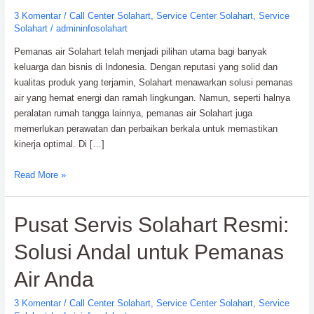
3 Komentar
/
Call Center Solahart
,
Service Center Solahart
,
Service
Solahart
/
admininfosolahart
Pemanas air Solahart telah menjadi pilihan utama bagi banyak
keluarga dan bisnis di Indonesia. Dengan reputasi yang solid dan
kualitas produk yang terjamin, Solahart menawarkan solusi pemanas
air yang hemat energi dan ramah lingkungan. Namun, seperti halnya
peralatan rumah tangga lainnya, pemanas air Solahart juga
memerlukan perawatan dan perbaikan berkala untuk memastikan
kinerja optimal. Di […]
Service
Read More »
Center
Solahart
Pusat Servis Solahart Resmi:
Bergaransi
Resmi:
Solusi Andal untuk Pemanas
Dealer
Resmi
Air Anda
Solahart
3 Komentar
/
Call Center Solahart
,
Service Center Solahart
,
Service