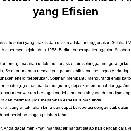
yang Efisien
lah satu solusi yang praktis dan efisien adalah menggunakan Solahart W
lah dipercaya sejak tahun 1953. Berikut beberapa keunggulan Solahart
kan energi matahari untuk memanaskan air, sehingga mengurangi ket
gih, Solahart mampu menyimpan panas lebih lama, sehingga Anda dapat
nakan energi terbarukan, Solahart membantu mengurangi emisi karb
ter Heater juga membantu mengurangi jejak karbon rumah tangga And
olahart menawarkan berbagai model pemanas air yang dapat dipasang
rn dan minimalis juga menambah estetika rumah Anda.
t dirancang untuk tahan lama dan dapat beroperasi dengan baik dalam
dapat bertahan hingga puluhan tahun.
Anda dapat menikmati manfaat air hangat setiap hari dengan cara ya