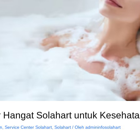
r Hangat Solahart untuk Kesehat
n
,
Service Center Solahart
,
Solahart
/ Oleh
admininfosolahart