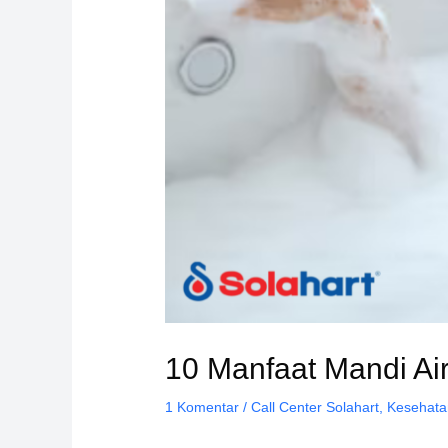
10 Manfaat Mandi Ai
1 Komentar
/
Call Center Solahart
,
Kesehata