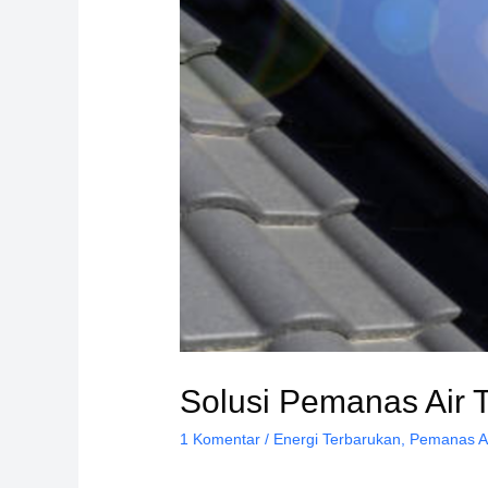
Solusi Pemanas Air T
1 Komentar
/
Energi Terbarukan
,
Pemanas A