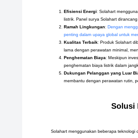
Efisiensi Energi
: Solahart mengguna
listrik. Panel surya Solahart diranca
Ramah Lingkungan
:
Dengan menggun
penting dalam upaya global untuk me
Kualitas Terbaik
: Produk Solahart di
lama dengan perawatan minimal, menj
Penghematan Biaya
: Meskipun inve
penghematan biaya listrik dalam jang
Dukungan Pelanggan yang Luar Bi
membantu dengan perawatan rutin, pe
Solusi
Solahart menggunakan beberapa teknologi c