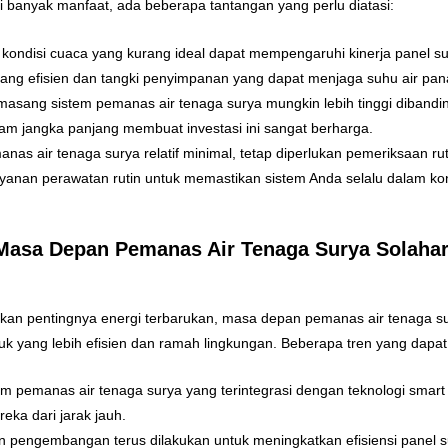
 banyak manfaat, ada beberapa tantangan yang perlu diatasi:
 kondisi cuaca yang kurang ideal dapat mempengaruhi kinerja panel su
ang efisien dan tangki penyimpanan yang dapat menjaga suhu air pana
masang sistem pemanas air tenaga surya mungkin lebih tinggi diband
am jangka panjang membuat investasi ini sangat berharga.
nas air tenaga surya relatif minimal, tetap diperlukan pemeriksaan ru
yanan perawatan rutin untuk memastikan sistem Anda selalu dalam kon
Masa Depan Pemanas Air Tenaga Surya Solahar
n pentingnya energi terbarukan, masa depan pemanas air tenaga surya
k yang lebih efisien dan ramah lingkungan. Beberapa tren yang dapat 
tem pemanas air tenaga surya yang terintegrasi dengan teknologi sm
ka dari jarak jauh.
dan pengembangan terus dilakukan untuk meningkatkan efisiensi panel 