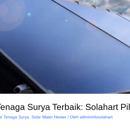
enaga Surya Terbaik: Solahart Pi
ir Tenaga Surya
,
Solar Water Heater
/ Oleh
admininfosolahart