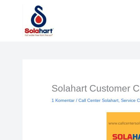
Lewati
ke
konten
Solahart Customer Ce
1 Komentar
/
Call Center Solahart
,
Service C