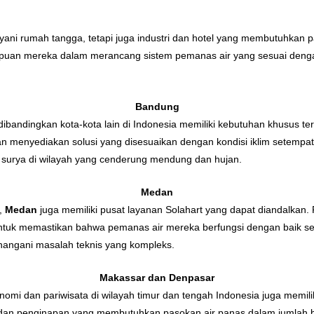
yani rumah tangga, tetapi juga industri dan hotel yang membutuhkan 
mpuan mereka dalam merancang sistem pemanas air yang sesuai denga
Bandung
ibandingkan kota-kota lain di Indonesia memiliki kebutuhan khusus ter
 menyediakan solusi yang disesuaikan dengan kondisi iklim setempat
l surya di wilayah yang cenderung mendung dan hujan.
Medan
a,
Medan
juga memiliki pusat layanan Solahart yang dapat diandalka
ntuk memastikan bahwa pemanas air mereka berfungsi dengan baik sep
nangani masalah teknis yang kompleks.
Makassar dan Denpasar
omi dan pariwisata di wilayah timur dan tengah Indonesia juga memili
el dan penginapan yang membutuhkan pasokan air panas dalam jumlah