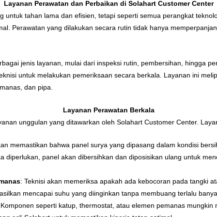
Layanan Perawatan dan Perbaikan di Solahart Customer Center
g untuk tahan lama dan efisien, tetapi seperti semua perangkat tekno
imal. Perawatan yang dilakukan secara rutin tidak hanya memperpanja
gai jenis layanan, mulai dari inspeksi rutin, pembersihan, hingga pe
knisi untuk melakukan pemeriksaan secara berkala. Layanan ini meli
emanas, dan pipa.
Layanan Perawatan Berkala
anan unggulan yang ditawarkan oleh Solahart Customer Center. Layana
akan memastikan bahwa panel surya yang dipasang dalam kondisi bersi
ka diperlukan, panel akan dibersihkan dan diposisikan ulang untuk me
emanas
: Teknisi akan memeriksa apakah ada kebocoran pada tangki at
asilkan mencapai suhu yang diinginkan tanpa membuang terlalu banya
: Komponen seperti katup, thermostat, atau elemen pemanas mungkin m