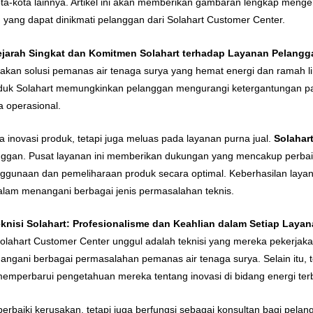
a-kota lainnya. Artikel ini akan memberikan gambaran lengkap mengen
n yang dapat dinikmati pelanggan dari Solahart Customer Center.
ejarah Singkat dan Komitmen Solahart terhadap Layanan Pelangg
ediakan solusi pemanas air tenaga surya yang hemat energi dan ramah
duk Solahart memungkinkan pelanggan mengurangi ketergantungan pada
a operasional.
 inovasi produk, tetapi juga meluas pada layanan purna jual.
Solahar
an. Pusat layanan ini memberikan dukungan yang mencakup perbaika
gunaan dan pemeliharaan produk secara optimal. Keberhasilan layanan 
alam menangani berbagai jenis permasalahan teknis.
knisi Solahart: Profesionalisme dan Keahlian dalam Setiap Laya
ahart Customer Center unggul adalah teknisi yang mereka pekerjakan.
nangani berbagai permasalahan pemanas air tenaga surya. Selain itu, te
memperbarui pengetahuan mereka tentang inovasi di bidang energi ter
perbaiki kerusakan, tetapi juga berfungsi sebagai konsultan bagi pel