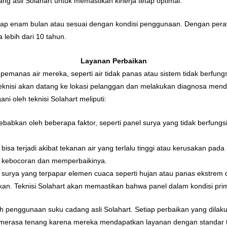
 asli Solahart untuk memastikan kinerja tetap optimal.
tiap enam bulan atau sesuai dengan kondisi penggunaan. Dengan pera
 lebih dari 10 tahun.
Layanan Perbaikan
manas air mereka, seperti air tidak panas atau sistem tidak berfung
 Teknisi akan datang ke lokasi pelanggan dan melakukan diagnosa me
i oleh teknisi Solahart meliputi:
isebabkan oleh beberapa faktor, seperti panel surya yang tidak berfun
bisa terjadi akibat tekanan air yang terlalu tinggi atau kerusakan pad
 kebocoran dan memperbaikinya.
l surya yang terpapar elemen cuaca seperti hujan atau panas ekstrem
an. Teknisi Solahart akan memastikan bahwa panel dalam kondisi pri
ah penggunaan suku cadang asli Solahart. Setiap perbaikan yang dilak
merasa tenang karena mereka mendapatkan layanan dengan standar te