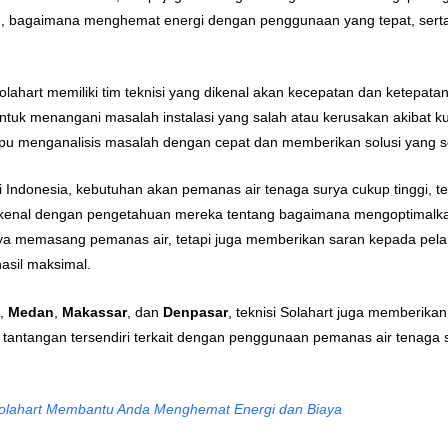
en, bagaimana menghemat energi dengan penggunaan yang tepat, sert
Solahart memiliki tim teknisi yang dikenal akan kecepatan dan ketepa
 untuk menangani masalah instalasi yang salah atau kerusakan akibat 
pu menganalisis masalah dengan cepat dan memberikan solusi yang se
di Indonesia, kebutuhan akan pemanas air tenaga surya cukup tinggi, t
terkenal dengan pengetahuan mereka tentang bagaimana mengoptimalk
ya memasang pemanas air, tetapi juga memberikan saran kepada pelan
sil maksimal.
g
,
Medan
,
Makassar
, dan
Denpasar
, teknisi Solahart juga memberika
 tantangan tersendiri terkait dengan penggunaan pemanas air tenaga su
.
olahart Membantu Anda Menghemat Energi dan Biaya