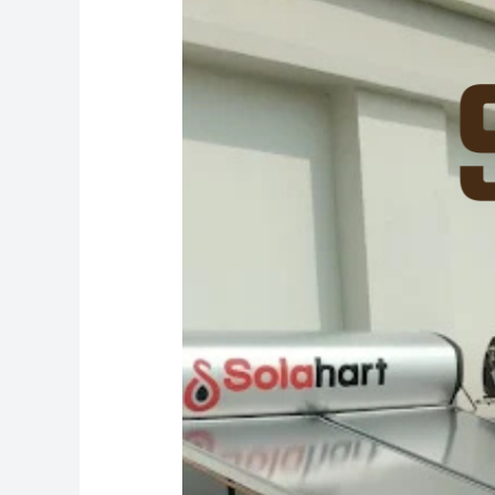
Solahart
Cikupa
0811-
611-
457