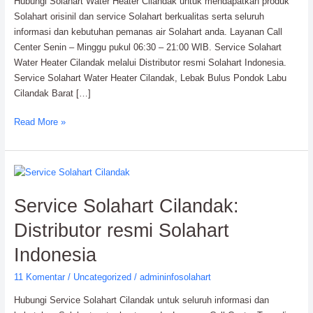
Hubungi Solahart Water Heater Cilandak untuk mendapatkan produk
Solahart orisinil dan service Solahart berkualitas serta seluruh
informasi dan kebutuhan pemanas air Solahart anda. Layanan Call
Center Senin – Minggu pukul 06:30 – 21:00 WIB. Service Solahart
Water Heater Cilandak melalui Distributor resmi Solahart Indonesia.
Service Solahart Water Heater Cilandak, Lebak Bulus Pondok Labu
Cilandak Barat […]
Read More »
Service
Solahart
Service Solahart Cilandak:
Cilandak:
Distributor
Distributor resmi Solahart
resmi
Solahart
Indonesia
Indonesia
11 Komentar
/
Uncategorized
/
admininfosolahart
Hubungi Service Solahart Cilandak untuk seluruh informasi dan