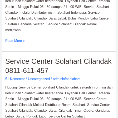
kebutuhan Solahart water heater anda. Layanan Call Center Tersedia
Senin – Minggu Pukul 06 : 30 sampai 21 : 00 WIB. Service Solahart
Cilandak melalui Distributor resmi Solahart Indonesia. Service
Solahart Cilandak, Cilandak Barat Lebak Bulus Pondok Labu Cipete
Selatan Gandaria Selatan. Service Solahart Cilandak Resmi
menjawab
Read More »
Service
Service Center Solahart Cilandak
Center
0811-611-457
Solahart
Cilandak
51 Komentar
/
Uncategorized
/
admininfosolahart
0811-
Hubungi Service Center Solahart Cilandak untuk seluruh informasi dan
611-
kebutuhan Solahart water heater anda. Layanan Call Center Tersedia
457
Senin – Minggu Pukul 06 : 30 sampai 21 : 00 WIB. Service Center
Solahart Cilandak Melalui Distributor Resmi Solahart. Service Center
Solahart Cilandak, Cilandak Barat, Cilandak Timur, Cipete, Gandaria,
Lebak Bulus, Pondok Labu. Service Center Solahart