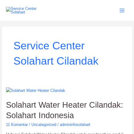
Lewati
ke
konten
Service Center
Solahart Cilandak
Solahart
Water
Solahart Water Heater Cilandak:
Heater
Cilandak:
Solahart Indonesia
Solahart
Indonesia
11 Komentar
/
Uncategorized
/
admininfosolahart